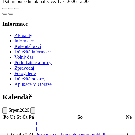
Datum poslední aktualizace:
1. 7. 2026 12:29
Informace
Aktuality
Informace
Kalendář akcí
Důležité informace
Volný čas
Podnikatelé a firmy
Zpravodaj
Fotogalerie
Důležité odkazy
Aplikace V Obraze
Kalendář
Srpen
2026
Po
Út
St
Čt
Pá
So
Ne
1
1
27
28
29
30
31
Pozvánka na komentovanou prohlídku
2