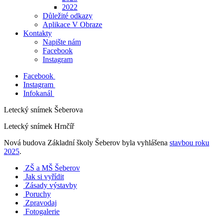
2022
Důležité odkazy
Aplikace V Obraze
Kontakty
Napište nám
Facebook
Instagram
Facebook
Instagram
Infokanál
Letecký snímek Šeberova
Letecký snímek Hrnčíř
Nová budova Základní školy Šeberov byla vyhlášena
stavbou roku
2025
.
ZŠ a MŠ Šeberov
Jak si vyřídit
Zásady výstavby
Poruchy
Zpravodaj
Fotogalerie