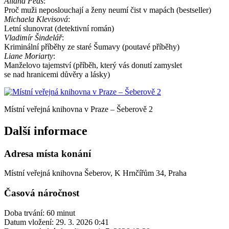
Allana Peas
:
Proč muži neposlouchají a ženy neumí čist v mapách (bestseller)
Michaela Klevisová
:
Letní slunovrat (detektivní román)
Vladimír Šindelá
ř
:
Kriminální příběhy ze staré Šumavy (poutavé příběhy)
Liane Moriarty
:
Manželovo tajemství (příběh, který vás donutí zamyslet
se nad hranicemi důvěry a lásky)
Místní veřejná knihovna v Praze – Šeberově 2
Další informace
Adresa místa konání
Místní veřejná knihovna Šeberov, K Hrnčířům 34, Praha
Časová náročnost
Doba trvání: 60 minut
Datum vložení:
29. 3. 2026 0:41