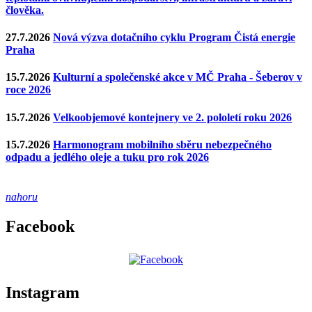
člověka.
27.7.2026
Nová výzva dotačního cyklu Program Čistá energie
Praha
15.7.2026
Kulturní a společenské akce v MČ Praha - Šeberov v
roce 2026
15.7.2026
Velkoobjemové kontejnery ve 2. pololetí roku 2026
15.7.2026
Harmonogram mobilního sběru nebezpečného
odpadu a jedlého oleje a tuku pro rok 2026
nahoru
Facebook
Instagram