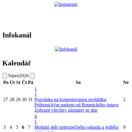
Infokanál
Kalendář
Srpen
2026
Po
Út
St
Čt
Pá
So
Ne
1
1
27
28
29
30
31
Pozvánka na komentovanou prohlídku
2
Průhonickým parkem od Botanického ústavu
Zobrazit všechny záznamy ze dne
8
1
3
4
5
6
7
Mobilní sběr nebezpečného odpadu a jedlého
9