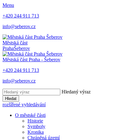
Menu
+420 244 911 713
info@seberov.cz
Městská část
Praha
Šeberov
Městská část Praha -
Šeberov
+420 244 911 713
info@seberov.cz
Hledaný výraz
Hledat
rozšířené vyhledávání
O městské části
Historie
Symboly
Kronika
Chráněná území