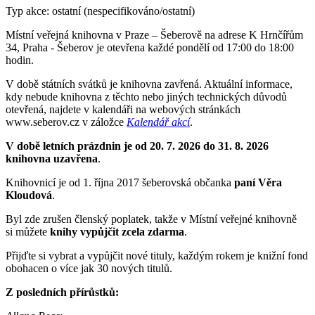
Typ akce: ostatní (nespecifikováno/ostatní)
Místní veřejná knihovna v Praze – Šeberově na adrese K Hrnčířům
34, Praha - Šeberov je otevřena každé pondělí od 17:00 do 18:00
hodin.
V době státních svátků je knihovna zavřená. Aktuální informace,
kdy nebude knihovna z těchto nebo jiných technických důvodů
otevřená, najdete v kalendáři na webových stránkách
www.seberov.cz v záložce
Kalendář akcí
.
V době letních prázdnin je od 20. 7. 2026 do 31. 8. 2026
knihovna uzavřena
.
Knihovnicí je od 1. října 2017 šeberovská občanka
paní V
ě
ra
Kloudov
á
.
Byl zde zrušen členský poplatek, takže v Místní veřejné knihovně
si můžete
knihy vyp
ů
j
č
it zcela zdarma
.
Přijďte si vybrat a vypůjčit nové tituly, každým rokem je knižní fond
obohacen o více jak 30 nových titulů.
Z posledních přírůstků: