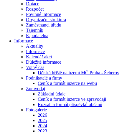
Dotace
Rozpočet
Povinné informace
Organizační struktura
Zaměstnanci úřadu
Tajemník
E-podatelna
Informace
Aktuality
Informace
Kalendář akcí
Důležité informace
Volný čas
Dětská hřiště na území MČ Praha - Šeberov
Podnikatelé a firmy
Ceník a formát inzerce na webu
Zpravodaj
Základní údaje
Ceník a formát inzerce ve zpravodaji
Rozsah a formát příspěvků občanů
Fotogalerie
2026
2025
2024
2023