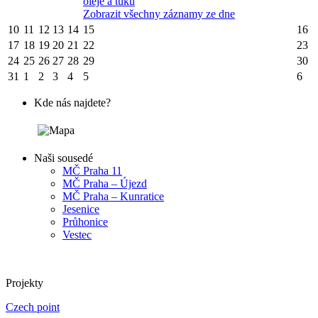
oleje a tuku
Zobrazit všechny záznamy ze dne
10
11
12
13
14
15
16
17
18
19
20
21
22
23
24
25
26
27
28
29
30
31
1
2
3
4
5
6
Kde nás najdete?
Naši sousedé
MČ Praha 11
MČ Praha – Újezd
MČ Praha – Kunratice
Jesenice
Průhonice
Vestec
Projekty
Czech point