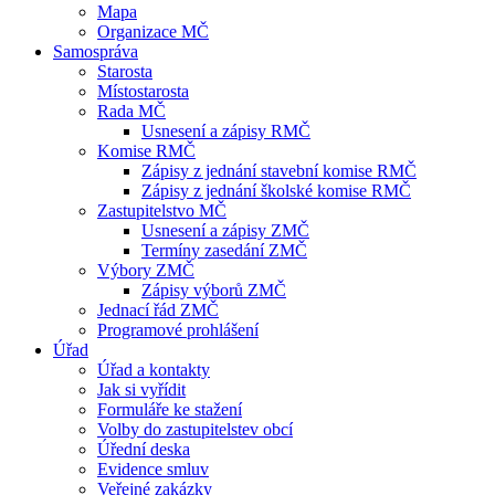
Mapa
Organizace MČ
Samospráva
Starosta
Místostarosta
Rada MČ
Usnesení a zápisy RMČ
Komise RMČ
Zápisy z jednání stavební komise RMČ
Zápisy z jednání školské komise RMČ
Zastupitelstvo MČ
Usnesení a zápisy ZMČ
Termíny zasedání ZMČ
Výbory ZMČ
Zápisy výborů ZMČ
Jednací řád ZMČ
Programové prohlášení
Úřad
Úřad a kontakty
Jak si vyřídit
Formuláře ke stažení
Volby do zastupitelstev obcí
Úřední deska
Evidence smluv
Veřejné zakázky