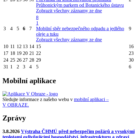
Průhonickým parkem od Botanického ústavu
Zobrazit všechny záznamy ze dne
8
1
3
4
5
6
7
Mobilní sběr nebezpečného odpadu a jedlého
9
oleje a tuku
Zobrazit všechny záznamy ze dne
10
11
12
13
14
15
16
17
18
19
20
21
22
23
24
25
26
27
28
29
30
31
1
2
3
4
5
6
Mobilní aplikace
Sledujte informace z našeho webu v
mobilní aplikaci –
V OBRAZE.
Zprávy
3.8.2026
Výstraha ČHMÚ před nebezpečím požárů a vysokými
teplotami ovlivňujícími hospodářství, infrastrukturu a zdraví