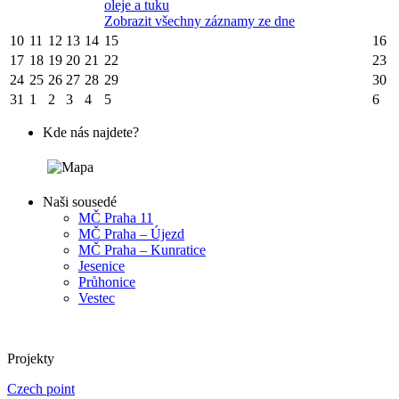
oleje a tuku
Zobrazit všechny záznamy ze dne
10
11
12
13
14
15
16
17
18
19
20
21
22
23
24
25
26
27
28
29
30
31
1
2
3
4
5
6
Kde nás najdete?
Naši sousedé
MČ Praha 11
MČ Praha – Újezd
MČ Praha – Kunratice
Jesenice
Průhonice
Vestec
Projekty
Czech point