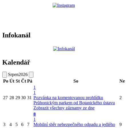
Infokanál
Kalendář
Srpen
2026
Po
Út
St
Čt
Pá
So
Ne
1
1
27
28
29
30
31
Pozvánka na komentovanou prohlídku
2
Průhonickým parkem od Botanického ústavu
Zobrazit všechny záznamy ze dne
8
1
3
4
5
6
7
Mobilní sběr nebezpečného odpadu a jedlého
9