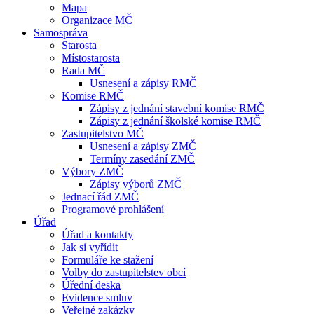
Mapa
Organizace MČ
Samospráva
Starosta
Místostarosta
Rada MČ
Usnesení a zápisy RMČ
Komise RMČ
Zápisy z jednání stavební komise RMČ
Zápisy z jednání školské komise RMČ
Zastupitelstvo MČ
Usnesení a zápisy ZMČ
Termíny zasedání ZMČ
Výbory ZMČ
Zápisy výborů ZMČ
Jednací řád ZMČ
Programové prohlášení
Úřad
Úřad a kontakty
Jak si vyřídit
Formuláře ke stažení
Volby do zastupitelstev obcí
Úřední deska
Evidence smluv
Veřejné zakázky