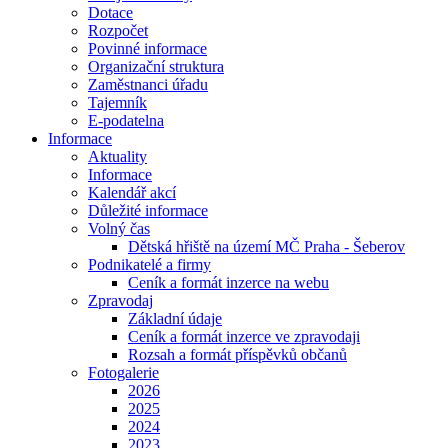
Dotace
Rozpočet
Povinné informace
Organizační struktura
Zaměstnanci úřadu
Tajemník
E-podatelna
Informace
Aktuality
Informace
Kalendář akcí
Důležité informace
Volný čas
Dětská hřiště na území MČ Praha - Šeberov
Podnikatelé a firmy
Ceník a formát inzerce na webu
Zpravodaj
Základní údaje
Ceník a formát inzerce ve zpravodaji
Rozsah a formát příspěvků občanů
Fotogalerie
2026
2025
2024
2023