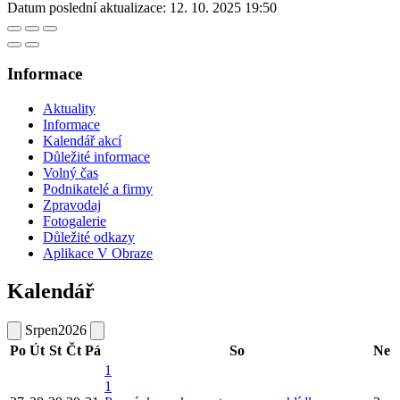
Datum poslední aktualizace:
12. 10. 2025 19:50
Informace
Aktuality
Informace
Kalendář akcí
Důležité informace
Volný čas
Podnikatelé a firmy
Zpravodaj
Fotogalerie
Důležité odkazy
Aplikace V Obraze
Kalendář
Srpen
2026
Po
Út
St
Čt
Pá
So
Ne
1
1