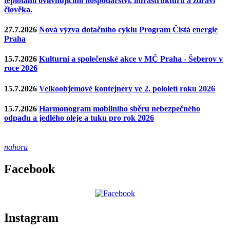
teplotami ovlivňujícími hospodářství, infrastrukturu a zdraví
člověka.
27.7.2026
Nová výzva dotačního cyklu Program Čistá energie
Praha
15.7.2026
Kulturní a společenské akce v MČ Praha - Šeberov v
roce 2026
15.7.2026
Velkoobjemové kontejnery ve 2. pololetí roku 2026
15.7.2026
Harmonogram mobilního sběru nebezpečného
odpadu a jedlého oleje a tuku pro rok 2026
nahoru
Facebook
Instagram