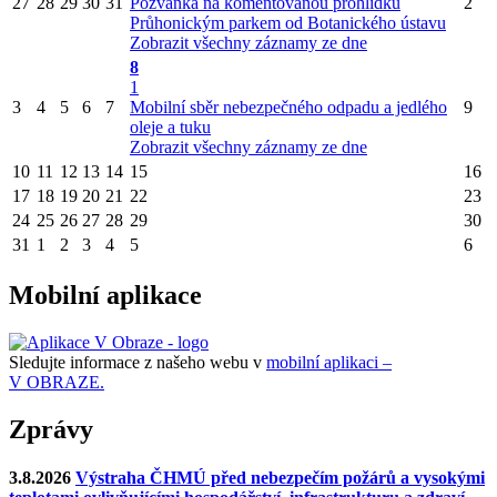
27
28
29
30
31
Pozvánka na komentovanou prohlídku
2
Průhonickým parkem od Botanického ústavu
Zobrazit všechny záznamy ze dne
8
1
3
4
5
6
7
Mobilní sběr nebezpečného odpadu a jedlého
9
oleje a tuku
Zobrazit všechny záznamy ze dne
10
11
12
13
14
15
16
17
18
19
20
21
22
23
24
25
26
27
28
29
30
31
1
2
3
4
5
6
Mobilní aplikace
Sledujte informace z našeho webu v
mobilní aplikaci –
V OBRAZE.
Zprávy
3.8.2026
Výstraha ČHMÚ před nebezpečím požárů a vysokými