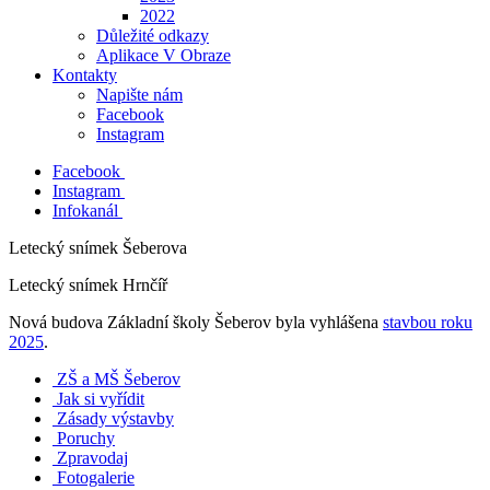
2022
Důležité odkazy
Aplikace V Obraze
Kontakty
Napište nám
Facebook
Instagram
Facebook
Instagram
Infokanál
Letecký snímek Šeberova
Letecký snímek Hrnčíř
Nová budova Základní školy Šeberov byla vyhlášena
stavbou roku
2025
.
ZŠ a MŠ Šeberov
Jak si vyřídit
Zásady výstavby
Poruchy
Zpravodaj
Fotogalerie