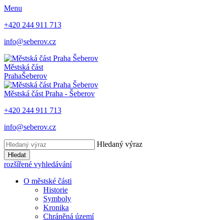
Menu
+420 244 911 713
info@seberov.cz
Městská část
Praha
Šeberov
Městská část Praha -
Šeberov
+420 244 911 713
info@seberov.cz
Hledaný výraz
Hledat
rozšířené vyhledávání
O městské části
Historie
Symboly
Kronika
Chráněná území