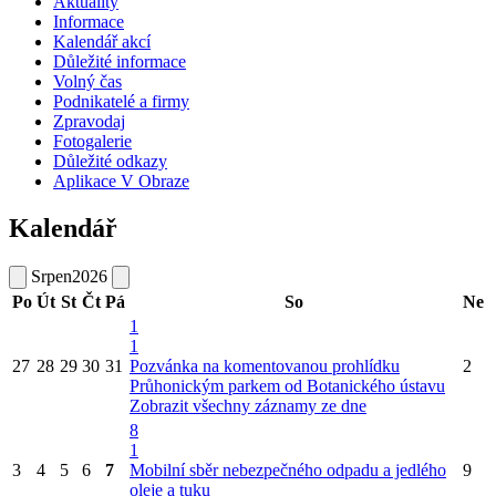
Aktuality
Informace
Kalendář akcí
Důležité informace
Volný čas
Podnikatelé a firmy
Zpravodaj
Fotogalerie
Důležité odkazy
Aplikace V Obraze
Kalendář
Srpen
2026
Po
Út
St
Čt
Pá
So
Ne
1
1
27
28
29
30
31
Pozvánka na komentovanou prohlídku
2
Průhonickým parkem od Botanického ústavu
Zobrazit všechny záznamy ze dne
8
1
3
4
5
6
7
Mobilní sběr nebezpečného odpadu a jedlého
9
oleje a tuku