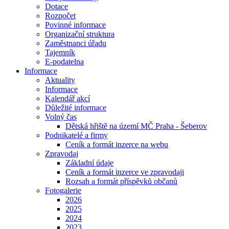
Dotace
Rozpočet
Povinné informace
Organizační struktura
Zaměstnanci úřadu
Tajemník
E-podatelna
Informace
Aktuality
Informace
Kalendář akcí
Důležité informace
Volný čas
Dětská hřiště na území MČ Praha - Šeberov
Podnikatelé a firmy
Ceník a formát inzerce na webu
Zpravodaj
Základní údaje
Ceník a formát inzerce ve zpravodaji
Rozsah a formát příspěvků občanů
Fotogalerie
2026
2025
2024
2023