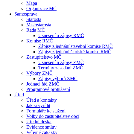
Mapa
Organizace MČ
Samospráva
Starosta
Místostarosta
Rada MČ
Usnesení a zápisy RMČ
Komise RMČ
Zápisy z jednání stavební komise RMČ
Zápisy z jednání školské komise RMČ
Zastupitelstvo MČ
Usnesení a zápisy ZMČ
Termíny zasedání ZMČ
Výbory ZMČ
Zápisy výborů ZMČ
Jednací řád ZMČ
Programové prohlášení
Úřad
Úřad a kontakty
Jak si vyřídit
Formuláře ke stažení
Volby do zastupitelstev obcí
Úřední deska
Evidence smluv
Veřejné zakázky