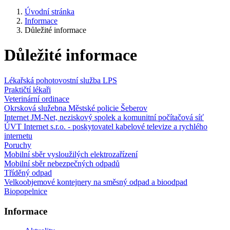
Úvodní stránka
Informace
Důležité informace
Důležité informace
Lékařská pohotovostní služba LPS
Praktičtí lékaři
Veterinární ordinace
Okrsková služebna Městské policie Šeberov
Internet JM-Net, neziskový spolek a komunitní počítačová síť
ÚVT Internet s.r.o. - poskytovatel kabelové televize a rychlého
internetu
Poruchy
Mobilní sběr vysloužilých elektrozařízení
Mobilní sběr nebezpečných odpadů
Tříděný odpad
Velkoobjemové kontejnery na směsný odpad a bioodpad
Biopopelnice
Informace