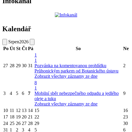
Infokanál
Kalendář
Srpen
2026
Po
Út
St
Čt
Pá
So
Ne
1
1
27
28
29
30
31
Pozvánka na komentovanou prohlídku
2
Průhonickým parkem od Botanického ústavu
Zobrazit všechny záznamy ze dne
8
1
3
4
5
6
7
Mobilní sběr nebezpečného odpadu a jedlého
9
oleje a tuku
Zobrazit všechny záznamy ze dne
10
11
12
13
14
15
16
17
18
19
20
21
22
23
24
25
26
27
28
29
30
31
1
2
3
4
5
6