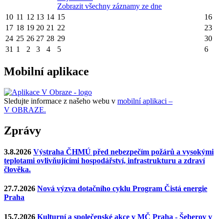
Zobrazit všechny záznamy ze dne
10
11
12
13
14
15
16
17
18
19
20
21
22
23
24
25
26
27
28
29
30
31
1
2
3
4
5
6
Mobilní aplikace
Sledujte informace z našeho webu v
mobilní aplikaci –
V OBRAZE.
Zprávy
3.8.2026
Výstraha ČHMÚ před nebezpečím požárů a vysokými
teplotami ovlivňujícími hospodářství, infrastrukturu a zdraví
člověka.
27.7.2026
Nová výzva dotačního cyklu Program Čistá energie
Praha
15.7.2026
Kulturní a společenské akce v MČ Praha - Šeberov v