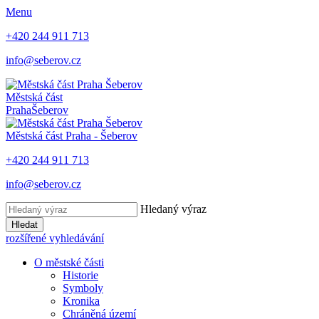
Menu
+420 244 911 713
info@seberov.cz
Městská část
Praha
Šeberov
Městská část Praha -
Šeberov
+420 244 911 713
info@seberov.cz
Hledaný výraz
Hledat
rozšířené vyhledávání
O městské části
Historie
Symboly
Kronika
Chráněná území