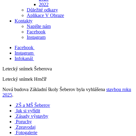
2022
Důležité odkazy
Aplikace V Obraze
Kontakty
Napište nám
Facebook
Instagram
Facebook
Instagram
Infokanál
Letecký snímek Šeberova
Letecký snímek Hrnčíř
Nová budova Základní školy Šeberov byla vyhlášena
stavbou roku
2025
.
ZŠ a MŠ Šeberov
Jak si vyřídit
Zásady výstavby
Poruchy
Zpravodaj
Fotogalerie