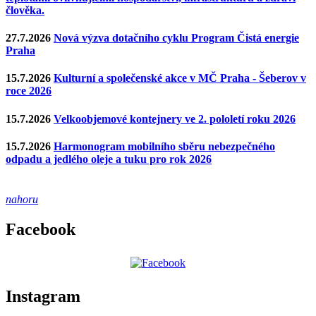
člověka.
27.7.2026
Nová výzva dotačního cyklu Program Čistá energie
Praha
15.7.2026
Kulturní a společenské akce v MČ Praha - Šeberov v
roce 2026
15.7.2026
Velkoobjemové kontejnery ve 2. pololetí roku 2026
15.7.2026
Harmonogram mobilního sběru nebezpečného
odpadu a jedlého oleje a tuku pro rok 2026
nahoru
Facebook
Instagram