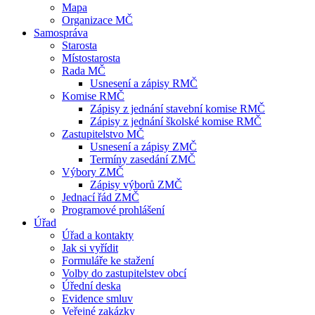
Mapa
Organizace MČ
Samospráva
Starosta
Místostarosta
Rada MČ
Usnesení a zápisy RMČ
Komise RMČ
Zápisy z jednání stavební komise RMČ
Zápisy z jednání školské komise RMČ
Zastupitelstvo MČ
Usnesení a zápisy ZMČ
Termíny zasedání ZMČ
Výbory ZMČ
Zápisy výborů ZMČ
Jednací řád ZMČ
Programové prohlášení
Úřad
Úřad a kontakty
Jak si vyřídit
Formuláře ke stažení
Volby do zastupitelstev obcí
Úřední deska
Evidence smluv
Veřejné zakázky