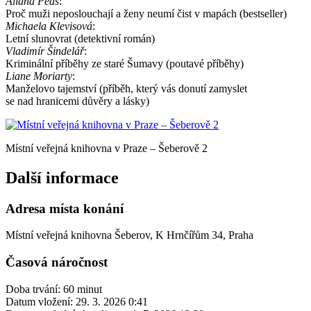
Allana Peas
:
Proč muži neposlouchají a ženy neumí čist v mapách (bestseller)
Michaela Klevisová
:
Letní slunovrat (detektivní román)
Vladimír Šindelá
ř
:
Kriminální příběhy ze staré Šumavy (poutavé příběhy)
Liane Moriarty
:
Manželovo tajemství (příběh, který vás donutí zamyslet
se nad hranicemi důvěry a lásky)
Místní veřejná knihovna v Praze – Šeberově 2
Další informace
Adresa místa konání
Místní veřejná knihovna Šeberov, K Hrnčířům 34, Praha
Časová náročnost
Doba trvání: 60 minut
Datum vložení:
29. 3. 2026 0:41