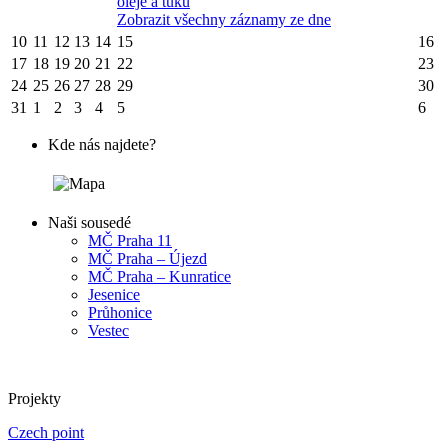
oleje a tuku
Zobrazit všechny záznamy ze dne
10
11
12
13
14
15
16
17
18
19
20
21
22
23
24
25
26
27
28
29
30
31
1
2
3
4
5
6
Kde nás najdete?
Naši sousedé
MČ Praha 11
MČ Praha – Újezd
MČ Praha – Kunratice
Jesenice
Průhonice
Vestec
Projekty
Czech point