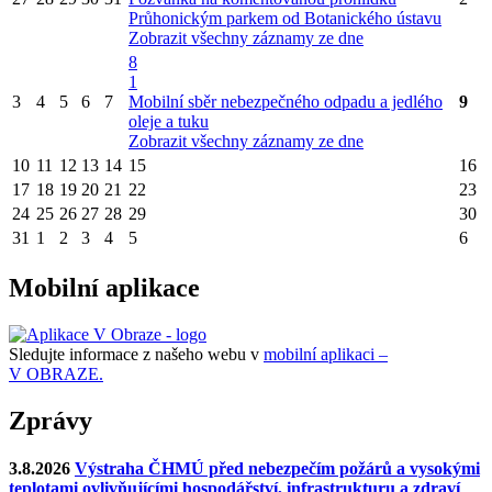
Průhonickým parkem od Botanického ústavu
Zobrazit všechny záznamy ze dne
8
1
3
4
5
6
7
Mobilní sběr nebezpečného odpadu a jedlého
9
oleje a tuku
Zobrazit všechny záznamy ze dne
10
11
12
13
14
15
16
17
18
19
20
21
22
23
24
25
26
27
28
29
30
31
1
2
3
4
5
6
Mobilní aplikace
Sledujte informace z našeho webu v
mobilní aplikaci –
V OBRAZE.
Zprávy
3.8.2026
Výstraha ČHMÚ před nebezpečím požárů a vysokými
teplotami ovlivňujícími hospodářství, infrastrukturu a zdraví