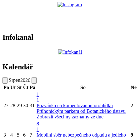
Infokanál
Kalendář
Srpen
2026
Po
Út
St
Čt
Pá
So
Ne
1
1
27
28
29
30
31
Pozvánka na komentovanou prohlídku
2
Průhonickým parkem od Botanického ústavu
Zobrazit všechny záznamy ze dne
8
1
3
4
5
6
7
Mobilní sběr nebezpečného odpadu a jedlého
9