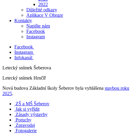
2022
Důležité odkazy
Aplikace V Obraze
Kontakty
Napište nám
Facebook
Instagram
Facebook
Instagram
Infokanál
Letecký snímek Šeberova
Letecký snímek Hrnčíř
Nová budova Základní školy Šeberov byla vyhlášena
stavbou roku
2025
.
ZŠ a MŠ Šeberov
Jak si vyřídit
Zásady výstavby
Poruchy
Zpravodaj
Fotogalerie