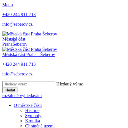
Menu
+420 244 911 713
info@seberov.cz
Městská část
Praha
Šeberov
Městská část Praha -
Šeberov
+420 244 911 713
info@seberov.cz
Hledaný výraz
Hledat
rozšířené vyhledávání
O městské části
Historie
Symboly
Kronika
Chráněná území