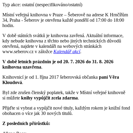
Typ akce: ostatní (nespecifikováno/ostatní)
Místní veřejná knihovna v Praze – Šeberově na adrese K Hrnčířům
34, Praha - Šeberov je otevřena každé pondělí od 17:00 do 18:00
hodin.
V době státních svátků je knihovna zavřená. Aktuální informace,
kdy nebude knihovna z těchto nebo jiných technických důvodů
otevřená, najdete v kalendáři na webových stránkách
www.seberov.cz v záložce
Kalendář akcí
.
V době letních prázdnin je od 20. 7. 2026 do 31. 8. 2026
knihovna uzavřena
.
Knihovnicí je od 1. října 2017 šeberovská občanka
paní V
ě
ra
Kloudov
á
.
Byl zde zrušen členský poplatek, takže v Místní veřejné knihovně
si můžete
knihy vyp
ů
j
č
it zcela zdarma
.
Přijďte si vybrat a vypůjčit nové tituly, každým rokem je knižní fond
obohacen o více jak 30 nových titulů.
Z posledních přírůstků: