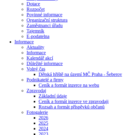
Dotace
Rozpočet
Povinné informace
Organizační struktura
Zaměstnanci úřadu
Tajemník
E-podatelna
Informace
Aktuality
Informace
Kalendář akcí
Důležité informace
Volný čas
Dětská hřiště na území MČ Praha - Šeberov
Podnikatelé a firmy
Ceník a formát inzerce na webu
Zpravodaj
Základní údaje
Ceník a formát inzerce ve zpravodaji
Rozsah a formát příspěvků občanů
Fotogalerie
2026
2025
2024
2023