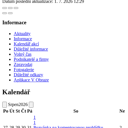
Datum poslední aktualizace:
1. 7. 2026 12:29
Informace
Aktuality
Informace
Kalendář akcí
Důležité informace
Volný čas
Podnikatelé a firmy
Zpravodaj
Fotogalerie
Důležité odkazy
Aplikace V Obraze
Kalendář
Srpen
2026
Po
Út
St
Čt
Pá
So
Ne
1
1
27
28
29
30
31
Pozvánka na komentovanou prohlídku
2