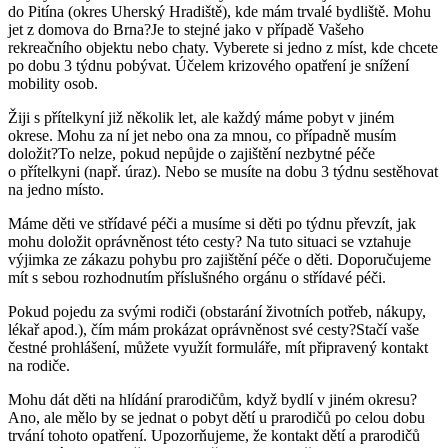
do Pitína (okres Uherský Hradiště), kde mám trvalé bydliště. Mohu
jet z domova do Brna?Je to stejné jako v případě Vašeho
rekreačního objektu nebo chaty. Vyberete si jedno z míst, kde chcete
po dobu 3 týdnu pobývat. Účelem krizového opatření je snížení
mobility osob.
Žiji s přítelkyní již několik let, ale každý máme pobyt v jiném
okrese. Mohu za ní jet nebo ona za mnou, co případně musím
doložit?To nelze, pokud nepůjde o zajištění nezbytné péče
o přítelkyni (např. úraz). Nebo se musíte na dobu 3 týdnu sestěhovat
na jedno místo.
Máme děti ve střídavé péči a musíme si děti po týdnu převzít, jak
mohu doložit oprávněnost této cesty? Na tuto situaci se vztahuje
výjimka ze zákazu pohybu pro zajištění péče o děti. Doporučujeme
mít s sebou rozhodnutím příslušného orgánu o střídavé péči.
Pokud pojedu za svými rodiči (obstarání životních potřeb, nákupy,
lékař apod.), čím mám prokázat oprávněnost své cesty?Stačí vaše
čestné prohlášení, můžete využít formuláře, mít připravený kontakt
na rodiče.
Mohu dát děti na hlídání prarodičům, když bydlí v jiném okresu?
Ano, ale mělo by se jednat o pobyt dětí u prarodičů po celou dobu
trvání tohoto opatření. Upozorňujeme, že kontakt dětí a prarodičů