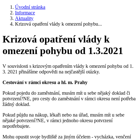
Úvodní stránka
Informace
Aktuality
Krizová opatření vlády k omezení pohybu...
Krizová opatření vlády k
omezení pohybu od 1.3.2021
V souvislosti s krizovým opatřením vlády k omezení pohybu od 1.
3. 2021 přinášíme odpovědi na nejčastější otázky.
Cestování v rámci okresu a hl. m. Prahy
Pokud pojedu do zaměstnání, musím mít u sebe nějaký doklad či
potvrzení?NE, pro cesty do zaměstnání v rámci okresu není potřeba
žádný doklad.
Pokud půjdu na nákup, lékaři nebo na úřad, musím mít u sebe
nějaké potvrzení?NE, v rámci jednoho okresu potvrzení
nepotřebujete.
Mohu opustit svoje bydliště za jiným účelem - vycházka, venčení