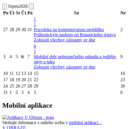
Srpen
2026
Po
Út
St
Čt
Pá
So
Ne
1
1
27
28
29
30
31
Pozvánka na komentovanou prohlídku
2
Průhonickým parkem od Botanického ústavu
Zobrazit všechny záznamy ze dne
8
1
3
4
5
6
7
Mobilní sběr nebezpečného odpadu a jedlého
9
oleje a tuku
Zobrazit všechny záznamy ze dne
10
11
12
13
14
15
16
17
18
19
20
21
22
23
24
25
26
27
28
29
30
31
1
2
3
4
5
6
Mobilní aplikace
Sledujte informace z našeho webu v
mobilní aplikaci –
V OBRAZE.