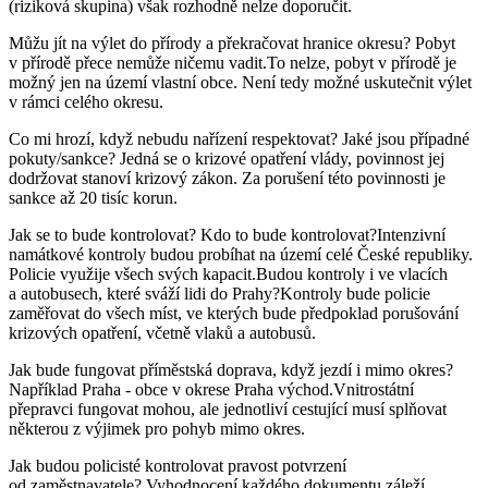
(riziková skupina) však rozhodně nelze doporučit.
Můžu jít na výlet do přírody a překračovat hranice okresu? Pobyt
v přírodě přece nemůže ničemu vadit.To nelze, pobyt v přírodě je
možný jen na území vlastní obce. Není tedy možné uskutečnit výlet
v rámci celého okresu.
Co mi hrozí, když nebudu nařízení respektovat? Jaké jsou případné
pokuty/sankce? Jedná se o krizové opatření vlády, povinnost jej
dodržovat stanoví krizový zákon. Za porušení této povinnosti je
sankce až 20 tisíc korun.
Jak se to bude kontrolovat? Kdo to bude kontrolovat?Intenzivní
namátkové kontroly budou probíhat na území celé České republiky.
Policie využije všech svých kapacit.Budou kontroly i ve vlacích
a autobusech, které sváží lidi do Prahy?Kontroly bude policie
zaměřovat do všech míst, ve kterých bude předpoklad porušování
krizových opatření, včetně vlaků a autobusů.
Jak bude fungovat příměstská doprava, když jezdí i mimo okres?
Například Praha - obce v okrese Praha východ.Vnitrostátní
přepravci fungovat mohou, ale jednotliví cestující musí splňovat
některou z výjimek pro pohyb mimo okres.
Jak budou policisté kontrolovat pravost potvrzení
od zaměstnavatele? Vyhodnocení každého dokumentu záleží