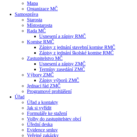
Mapa
Organizace MČ
Samospráva
Starosta
Místostarosta
Rada MČ
Usnesení a zápisy RMČ
Komise RMČ
Zápisy z jednání stavební komise RMČ
Zápisy z jednání školské komise RMČ
Zastupitelstvo MČ
Usnesení a zápisy ZMČ
Termíny zasedání ZMČ
Výbory ZMČ
Zápisy výborů ZMČ
Jednací řád ZMČ
Programové prohlášení
Úřad
Úřad a kontakty
Jak si vyřídit
Formuláře ke stažení
Volby do zastupitelstev obcí
Úřední deska
Evidence smluv
Veřejné zakázky