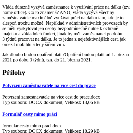
Vláda důrazně vyzývá zaměstnance k využívání práce na dálku (tzv.
home office). Co to znamená? ANO, vláda vyzývá všechny
zaměstnavatele maximálně využívat práci na dálku tam, kde je to
alespoň trochu možné. Například v administrativních provozech by
se měli vyskytovat jen osoby bezpodmínečně nutné k ochraně
majetku a základních funkcí, jinak by měli zaměstnanci po dobu
3 týdnů pracovat na dálku. Je to jedna z nejefektivnějších cest, jak
omezit mobilitu a tedy šíření viru.
Jak dlouho budou opatření platit?Opatření budou platit od 1. března
2021 po dobu 3 týdnů, tzn. do 21. března 2021.
Přílohy
Potvrzení zaměstnavatele na více cest do práce
Potvrzeni zamestnavatele na vice cest do prace.docx
Typ souboru: DOCX dokument, Velikost: 13,06 kB
Formulář cesty mimo práci
formular cesty mimo praci.docx
Typ souboru: DOCX dokument, Velikost: 18,29 kB