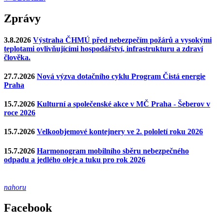
Zprávy
3.8.2026
Výstraha ČHMÚ před nebezpečím požárů a vysokými
teplotami ovlivňujícími hospodářství, infrastrukturu a zdraví
člověka.
27.7.2026
Nová výzva dotačního cyklu Program Čistá energie
Praha
15.7.2026
Kulturní a společenské akce v MČ Praha - Šeberov v
roce 2026
15.7.2026
Velkoobjemové kontejnery ve 2. pololetí roku 2026
15.7.2026
Harmonogram mobilního sběru nebezpečného
odpadu a jedlého oleje a tuku pro rok 2026
nahoru
Facebook