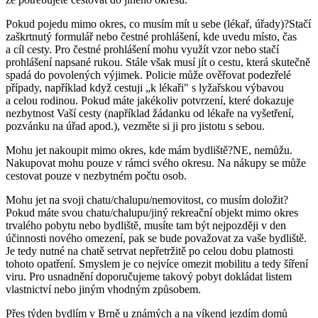
Pokud pojedu mimo okres, co musím mít u sebe (lékař, úřady)?Stačí
zaškrtnutý formulář nebo čestné prohlášení, kde uvedu místo, čas
a cíl cesty. Pro čestné prohlášení mohu využít vzor nebo stačí
prohlášení napsané rukou. Stále však musí jít o cestu, která skutečně
spadá do povolených výjimek. Policie může ověřovat podezřelé
případy, například když cestuji „k lékaři" s lyžařskou výbavou
a celou rodinou. Pokud máte jakékoliv potvrzení, které dokazuje
nezbytnost Vaší cesty (například žádanku od lékaře na vyšetření,
pozvánku na úřad apod.), vezměte si ji pro jistotu s sebou.
Mohu jet nakoupit mimo okres, kde mám bydliště?NE, nemůžu.
Nakupovat mohu pouze v rámci svého okresu. Na nákupy se může
cestovat pouze v nezbytném počtu osob.
Mohu jet na svoji chatu/chalupu/nemovitost, co musím doložit?
Pokud máte svou chatu/chalupu/jiný rekreační objekt mimo okres
trvalého pobytu nebo bydliště, musíte tam být nejpozději v den
účinnosti nového omezení, pak se bude považovat za vaše bydliště.
Je tedy nutné na chatě setrvat nepřetržitě po celou dobu platnosti
tohoto opatření. Smyslem je co nejvíce omezit mobilitu a tedy šíření
viru. Pro usnadnění doporučujeme takový pobyt dokládat listem
vlastnictví nebo jiným vhodným způsobem.
Přes týden bydlím v Brně u známých a na víkend jezdím domů