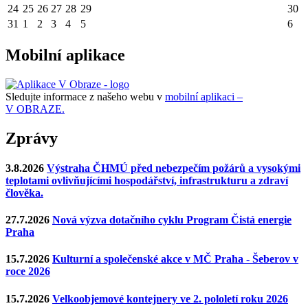
24
25
26
27
28
29
30
31
1
2
3
4
5
6
Mobilní aplikace
Sledujte informace z našeho webu v
mobilní aplikaci –
V OBRAZE.
Zprávy
3.8.2026
Výstraha ČHMÚ před nebezpečím požárů a vysokými
teplotami ovlivňujícími hospodářství, infrastrukturu a zdraví
člověka.
27.7.2026
Nová výzva dotačního cyklu Program Čistá energie
Praha
15.7.2026
Kulturní a společenské akce v MČ Praha - Šeberov v
roce 2026
15.7.2026
Velkoobjemové kontejnery ve 2. pololetí roku 2026