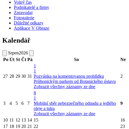
Volný čas
Podnikatelé a firmy
Zpravodaj
Fotogalerie
Důležité odkazy
Aplikace V Obraze
Kalendář
Srpen
2026
Po
Út
St
Čt
Pá
So
Ne
1
1
27
28
29
30
31
Pozvánka na komentovanou prohlídku
2
Průhonickým parkem od Botanického ústavu
Zobrazit všechny záznamy ze dne
8
1
3
4
5
6
7
Mobilní sběr nebezpečného odpadu a jedlého
9
oleje a tuku
Zobrazit všechny záznamy ze dne
10
11
12
13
14
15
16
17
18
19
20
21
22
23