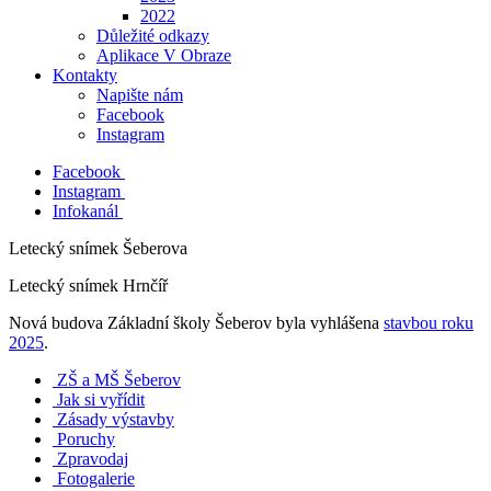
2022
Důležité odkazy
Aplikace V Obraze
Kontakty
Napište nám
Facebook
Instagram
Facebook
Instagram
Infokanál
Letecký snímek Šeberova
Letecký snímek Hrnčíř
Nová budova Základní školy Šeberov byla vyhlášena
stavbou roku
2025
.
ZŠ a MŠ Šeberov
Jak si vyřídit
Zásady výstavby
Poruchy
Zpravodaj
Fotogalerie