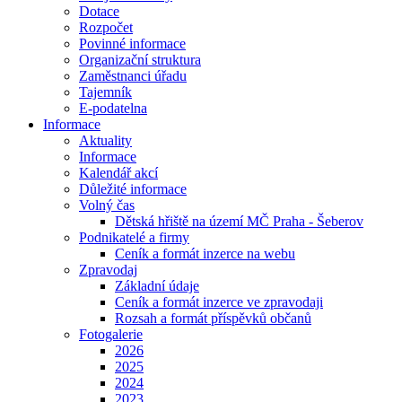
Dotace
Rozpočet
Povinné informace
Organizační struktura
Zaměstnanci úřadu
Tajemník
E-podatelna
Informace
Aktuality
Informace
Kalendář akcí
Důležité informace
Volný čas
Dětská hřiště na území MČ Praha - Šeberov
Podnikatelé a firmy
Ceník a formát inzerce na webu
Zpravodaj
Základní údaje
Ceník a formát inzerce ve zpravodaji
Rozsah a formát příspěvků občanů
Fotogalerie
2026
2025
2024
2023