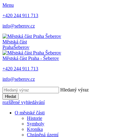
Menu
+420 244 911 713
info@seberov.cz
Městská část
Praha
Šeberov
Městská část Praha -
Šeberov
+420 244 911 713
info@seberov.cz
Hledaný výraz
Hledat
rozšířené vyhledávání
O městské části
Historie
Symboly
Kronika
Chráněná území