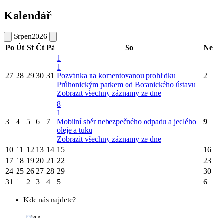
Kalendář
Srpen
2026
Po
Út
St
Čt
Pá
So
Ne
1
1
27
28
29
30
31
Pozvánka na komentovanou prohlídku
2
Průhonickým parkem od Botanického ústavu
Zobrazit všechny záznamy ze dne
8
1
3
4
5
6
7
Mobilní sběr nebezpečného odpadu a jedlého
9
oleje a tuku
Zobrazit všechny záznamy ze dne
10
11
12
13
14
15
16
17
18
19
20
21
22
23
24
25
26
27
28
29
30
31
1
2
3
4
5
6
Kde nás najdete?