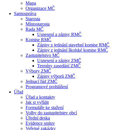
Mapa
Organizace MČ
Samospráva
Starosta
Místostarosta
Rada MČ
Usnesení a zápisy RMČ
Komise RMČ
Zápisy z jednání stavební komise RMČ
Zápisy z jednání školské komise RMČ
Zastupitelstvo MČ
Usnesení a zápisy ZMČ
Termíny zasedání ZMČ
Výbory ZMČ
Zápisy výborů ZMČ
Jednací řád ZMČ
Programové prohlášení
Úřad
Úřad a kontakty
Jak si vyřídit
Formuláře ke stažení
Volby do zastupitelstev obcí
Úřední deska
Evidence smluv
Veřejné zakázky