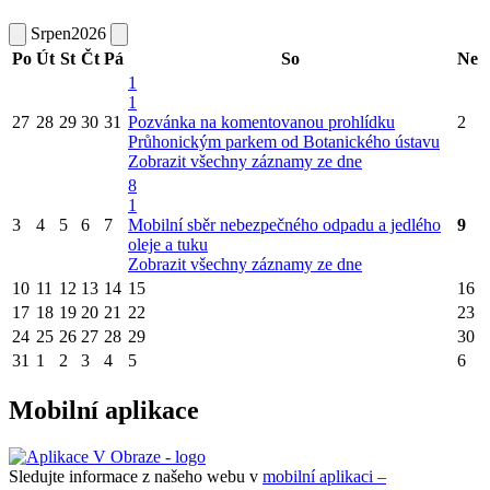
Srpen
2026
Po
Út
St
Čt
Pá
So
Ne
1
1
27
28
29
30
31
Pozvánka na komentovanou prohlídku
2
Průhonickým parkem od Botanického ústavu
Zobrazit všechny záznamy ze dne
8
1
3
4
5
6
7
Mobilní sběr nebezpečného odpadu a jedlého
9
oleje a tuku
Zobrazit všechny záznamy ze dne
10
11
12
13
14
15
16
17
18
19
20
21
22
23
24
25
26
27
28
29
30
31
1
2
3
4
5
6
Mobilní aplikace
Sledujte informace z našeho webu v
mobilní aplikaci –