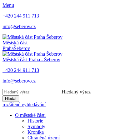
Menu
+420 244 911 713
info@seberov.cz
Městská část
Praha
Šeberov
Městská část Praha -
Šeberov
+420 244 911 713
info@seberov.cz
Hledaný výraz
Hledat
rozšířené vyhledávání
O městské části
Historie
Symboly
Kronika
Chráněná území