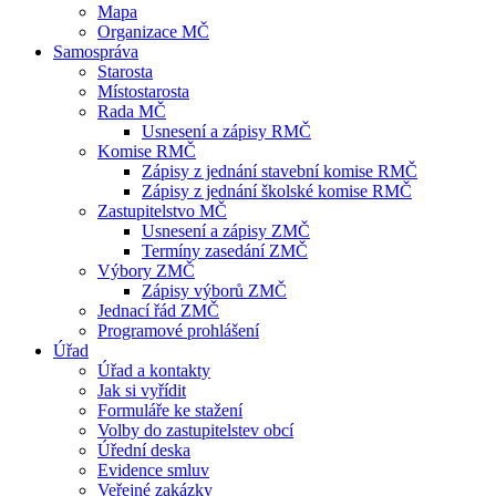
Mapa
Organizace MČ
Samospráva
Starosta
Místostarosta
Rada MČ
Usnesení a zápisy RMČ
Komise RMČ
Zápisy z jednání stavební komise RMČ
Zápisy z jednání školské komise RMČ
Zastupitelstvo MČ
Usnesení a zápisy ZMČ
Termíny zasedání ZMČ
Výbory ZMČ
Zápisy výborů ZMČ
Jednací řád ZMČ
Programové prohlášení
Úřad
Úřad a kontakty
Jak si vyřídit
Formuláře ke stažení
Volby do zastupitelstev obcí
Úřední deska
Evidence smluv
Veřejné zakázky