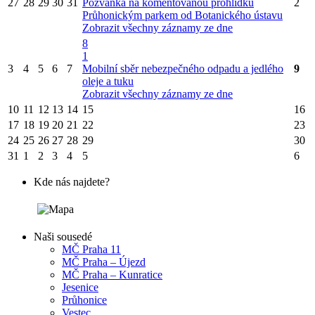
27
28
29
30
31
Pozvánka na komentovanou prohlídku
2
Průhonickým parkem od Botanického ústavu
Zobrazit všechny záznamy ze dne
8
1
3
4
5
6
7
Mobilní sběr nebezpečného odpadu a jedlého
9
oleje a tuku
Zobrazit všechny záznamy ze dne
10
11
12
13
14
15
16
17
18
19
20
21
22
23
24
25
26
27
28
29
30
31
1
2
3
4
5
6
Kde nás najdete?
Naši sousedé
MČ Praha 11
MČ Praha – Újezd
MČ Praha – Kunratice
Jesenice
Průhonice
Vestec