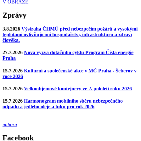
V OBRAZE.
Zprávy
3.8.2026
Výstraha ČHMÚ před nebezpečím požárů a vysokými
teplotami ovlivňujícími hospodářství, infrastrukturu a zdraví
člověka.
27.7.2026
Nová výzva dotačního cyklu Program Čistá energie
Praha
15.7.2026
Kulturní a společenské akce v MČ Praha - Šeberov v
roce 2026
15.7.2026
Velkoobjemové kontejnery ve 2. pololetí roku 2026
15.7.2026
Harmonogram mobilního sběru nebezpečného
odpadu a jedlého oleje a tuku pro rok 2026
nahoru
Facebook