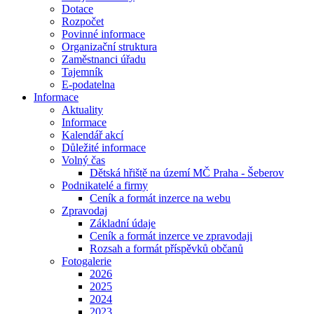
Dotace
Rozpočet
Povinné informace
Organizační struktura
Zaměstnanci úřadu
Tajemník
E-podatelna
Informace
Aktuality
Informace
Kalendář akcí
Důležité informace
Volný čas
Dětská hřiště na území MČ Praha - Šeberov
Podnikatelé a firmy
Ceník a formát inzerce na webu
Zpravodaj
Základní údaje
Ceník a formát inzerce ve zpravodaji
Rozsah a formát příspěvků občanů
Fotogalerie
2026
2025
2024
2023