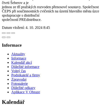
čtvrti Šeberov a je
jednou ze tří pražských rozvoden přenosové soustavy. Společnost
ČEPS při součinnostních cvičeních na území hlavního města úzce
spolupracuje s distribuční
společností PREdistribuce.
Datum vložení:
4. 10. 2024 8:45
Informace
Aktuality
Informace
Kalendář akcí
Důležité informace
Volný čas
Podnikatelé a firmy
Zpravodaj
Fotogalerie
Důležité odkazy
Aplikace V Obraze
Kalendář