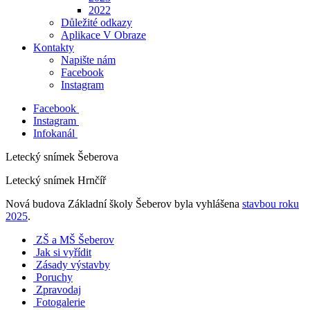
2022
Důležité odkazy
Aplikace V Obraze
Kontakty
Napište nám
Facebook
Instagram
Facebook
Instagram
Infokanál
Letecký snímek Šeberova
Letecký snímek Hrnčíř
Nová budova Základní školy Šeberov byla vyhlášena
stavbou roku
2025
.
ZŠ a MŠ Šeberov
Jak si vyřídit
Zásady výstavby
Poruchy
Zpravodaj
Fotogalerie