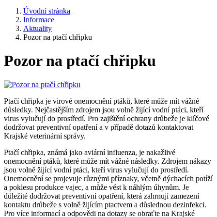
Úvodní stránka
Informace
Aktuality
Pozor na ptačí chřipku
Pozor na ptačí chřipku
Ptačí chřipka je virové onemocnění ptáků, které může mít vážné
důsledky. Nejčastějším zdrojem jsou volně žijící vodní ptáci, kteří
virus vylučují do prostředí. Pro zajištění ochrany drůbeže je klíčové
dodržovat preventivní opatření a v případě dotazů kontaktovat
Krajské veterinární správy.
Ptačí chřipka, známá jako aviární influenza, je nakažlivé
onemocnění ptáků, které může mít vážné následky. Zdrojem nákazy
jsou volně žijící vodní ptáci, kteří virus vylučují do prostředí.
Onemocnění se projevuje různými příznaky, včetně dýchacích potíží
a poklesu produkce vajec, a může vést k náhlým úhynům. Je
důležité dodržovat preventivní opatření, která zahrnují zamezení
kontaktu drůbeže s volně žijícím ptactvem a důslednou dezinfekci.
Pro více informací a odpovědi na dotazy se obraťte na Krajské