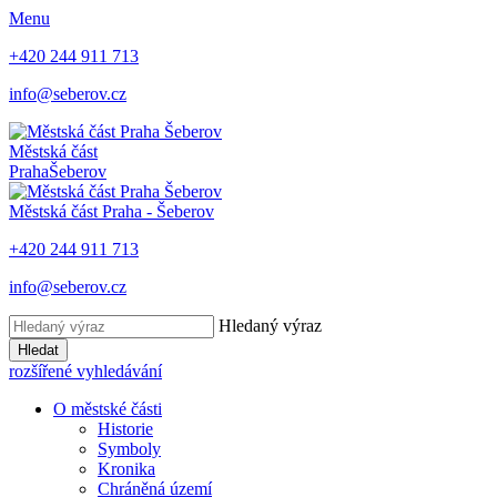
Menu
+420 244 911 713
info@seberov.cz
Městská část
Praha
Šeberov
Městská část Praha -
Šeberov
+420 244 911 713
info@seberov.cz
Hledaný výraz
Hledat
rozšířené vyhledávání
O městské části
Historie
Symboly
Kronika
Chráněná území