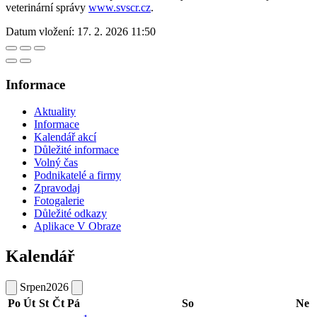
veterinární správy
www.svscr.cz
.
Datum vložení:
17. 2. 2026 11:50
Informace
Aktuality
Informace
Kalendář akcí
Důležité informace
Volný čas
Podnikatelé a firmy
Zpravodaj
Fotogalerie
Důležité odkazy
Aplikace V Obraze
Kalendář
Srpen
2026
Po
Út
St
Čt
Pá
So
Ne