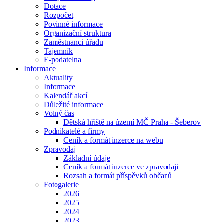
Dotace
Rozpočet
Povinné informace
Organizační struktura
Zaměstnanci úřadu
Tajemník
E-podatelna
Informace
Aktuality
Informace
Kalendář akcí
Důležité informace
Volný čas
Dětská hřiště na území MČ Praha - Šeberov
Podnikatelé a firmy
Ceník a formát inzerce na webu
Zpravodaj
Základní údaje
Ceník a formát inzerce ve zpravodaji
Rozsah a formát příspěvků občanů
Fotogalerie
2026
2025
2024
2023