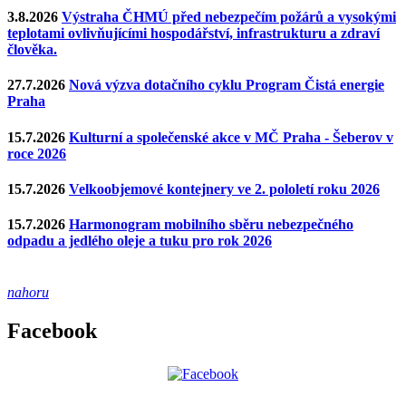
3.8.2026
Výstraha ČHMÚ před nebezpečím požárů a vysokými
teplotami ovlivňujícími hospodářství, infrastrukturu a zdraví
člověka.
27.7.2026
Nová výzva dotačního cyklu Program Čistá energie
Praha
15.7.2026
Kulturní a společenské akce v MČ Praha - Šeberov v
roce 2026
15.7.2026
Velkoobjemové kontejnery ve 2. pololetí roku 2026
15.7.2026
Harmonogram mobilního sběru nebezpečného
odpadu a jedlého oleje a tuku pro rok 2026
nahoru
Facebook