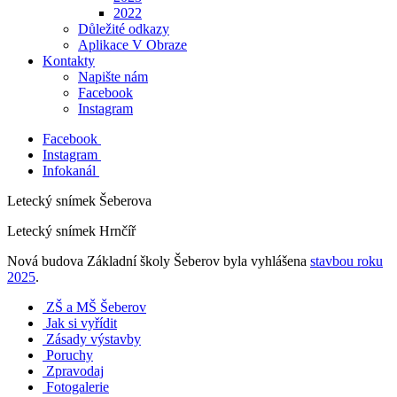
2022
Důležité odkazy
Aplikace V Obraze
Kontakty
Napište nám
Facebook
Instagram
Facebook
Instagram
Infokanál
Letecký snímek Šeberova
Letecký snímek Hrnčíř
Nová budova Základní školy Šeberov byla vyhlášena
stavbou roku
2025
.
ZŠ a MŠ Šeberov
Jak si vyřídit
Zásady výstavby
Poruchy
Zpravodaj
Fotogalerie