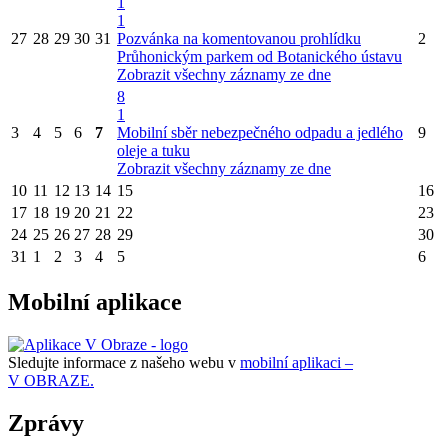
1
1
27
28
29
30
31
Pozvánka na komentovanou prohlídku
2
Průhonickým parkem od Botanického ústavu
Zobrazit všechny záznamy ze dne
8
1
3
4
5
6
7
Mobilní sběr nebezpečného odpadu a jedlého
9
oleje a tuku
Zobrazit všechny záznamy ze dne
10
11
12
13
14
15
16
17
18
19
20
21
22
23
24
25
26
27
28
29
30
31
1
2
3
4
5
6
Mobilní aplikace
Sledujte informace z našeho webu v
mobilní aplikaci –
V OBRAZE.
Zprávy