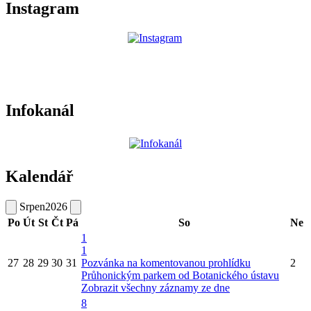
Instagram
Infokanál
Kalendář
Srpen
2026
Po
Út
St
Čt
Pá
So
Ne
1
1
27
28
29
30
31
Pozvánka na komentovanou prohlídku
2
Průhonickým parkem od Botanického ústavu
Zobrazit všechny záznamy ze dne
8