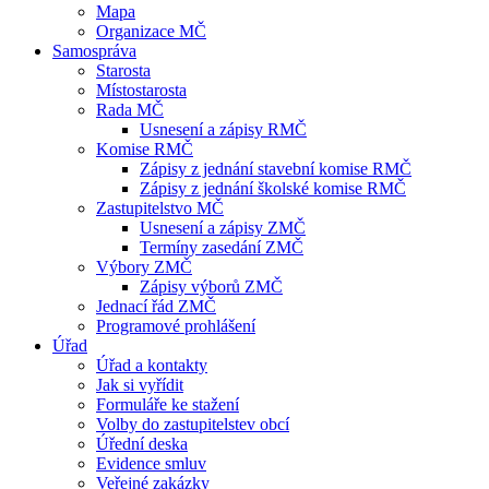
Mapa
Organizace MČ
Samospráva
Starosta
Místostarosta
Rada MČ
Usnesení a zápisy RMČ
Komise RMČ
Zápisy z jednání stavební komise RMČ
Zápisy z jednání školské komise RMČ
Zastupitelstvo MČ
Usnesení a zápisy ZMČ
Termíny zasedání ZMČ
Výbory ZMČ
Zápisy výborů ZMČ
Jednací řád ZMČ
Programové prohlášení
Úřad
Úřad a kontakty
Jak si vyřídit
Formuláře ke stažení
Volby do zastupitelstev obcí
Úřední deska
Evidence smluv
Veřejné zakázky