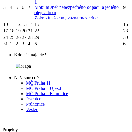
1
3
4
5
6
7
Mobilní sběr nebezpečného odpadu a jedlého
9
oleje a tuku
Zobrazit všechny záznamy ze dne
10
11
12
13
14
15
16
17
18
19
20
21
22
23
24
25
26
27
28
29
30
31
1
2
3
4
5
6
Kde nás najdete?
Naši sousedé
MČ Praha 11
MČ Praha – Újezd
MČ Praha – Kunratice
Jesenice
Průhonice
Vestec
Projekty