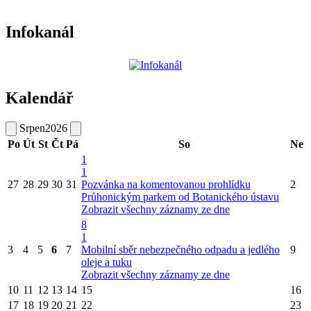
Infokanál
Kalendář
Srpen
2026
Po
Út
St
Čt
Pá
So
Ne
1
1
27
28
29
30
31
Pozvánka na komentovanou prohlídku
2
Průhonickým parkem od Botanického ústavu
Zobrazit všechny záznamy ze dne
8
1
3
4
5
6
7
Mobilní sběr nebezpečného odpadu a jedlého
9
oleje a tuku
Zobrazit všechny záznamy ze dne
10
11
12
13
14
15
16
17
18
19
20
21
22
23