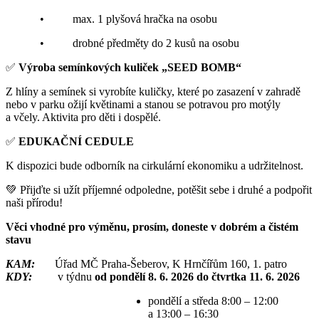
• max. 1 plyšová hračka na osobu
• drobné předměty do 2 kusů na osobu
✅
Výroba semínkových kuliček „SEED BOMB“
Z hlíny a semínek si vyrobíte kuličky, které po zasazení v zahradě
nebo v parku ožijí květinami a stanou se potravou pro motýly
a včely. Aktivita pro děti i dospělé.
✅
EDUKAČNÍ CEDULE
K dispozici bude odborník na cirkulární ekonomiku a udržitelnost.
💚 Přijďte si užít příjemné odpoledne, potěšit sebe i druhé a podpořit
naši přírodu!
Věci vhodné pro výměnu, prosím, doneste v dobrém a čistém
stavu
KAM:
Úřad MČ Praha-Šeberov, K Hrnčířům 160, 1. patro
KDY:
v týdnu
od pondělí 8. 6. 2026 do čtvrtka 11. 6. 2026
pondělí a středa 8:00 – 12:00
a 13:00 – 16:30