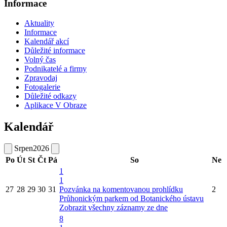
Informace
Aktuality
Informace
Kalendář akcí
Důležité informace
Volný čas
Podnikatelé a firmy
Zpravodaj
Fotogalerie
Důležité odkazy
Aplikace V Obraze
Kalendář
Srpen
2026
Po
Út
St
Čt
Pá
So
Ne
1
1
27
28
29
30
31
Pozvánka na komentovanou prohlídku
2
Průhonickým parkem od Botanického ústavu
Zobrazit všechny záznamy ze dne
8