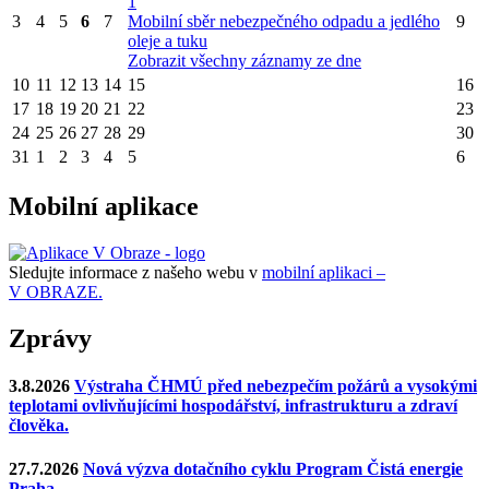
1
3
4
5
6
7
Mobilní sběr nebezpečného odpadu a jedlého
9
oleje a tuku
Zobrazit všechny záznamy ze dne
10
11
12
13
14
15
16
17
18
19
20
21
22
23
24
25
26
27
28
29
30
31
1
2
3
4
5
6
Mobilní aplikace
Sledujte informace z našeho webu v
mobilní aplikaci –
V OBRAZE.
Zprávy
3.8.2026
Výstraha ČHMÚ před nebezpečím požárů a vysokými
teplotami ovlivňujícími hospodářství, infrastrukturu a zdraví
člověka.
27.7.2026
Nová výzva dotačního cyklu Program Čistá energie
Praha