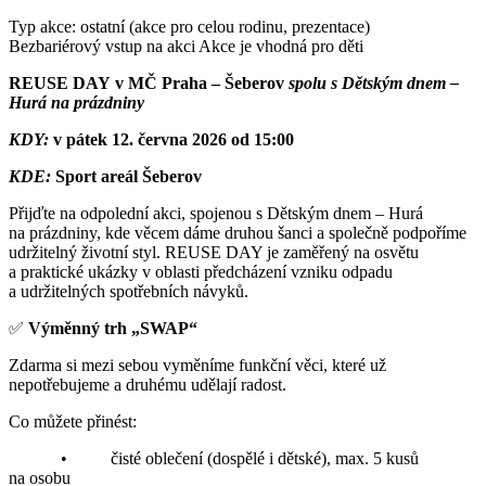
Typ akce: ostatní (akce pro celou rodinu, prezentace)
Bezbariérový vstup na akci
Akce je vhodná pro děti
REUSE DAY
v MČ Praha – Šeberov
spolu s Dětským dnem –
Hurá na prázdniny
KDY:
v pátek 12. června 2026 od 15:00
KDE:
Sport areál Šeberov
Přijďte na odpolední akci, spojenou s Dětským dnem – Hurá
na prázdniny, kde věcem dáme druhou šanci a společně podpoříme
udržitelný životní styl. REUSE DAY je zaměřený na osvětu
a praktické ukázky v oblasti předcházení vzniku odpadu
a udržitelných spotřebních návyků.
✅
Výměnný trh „SWAP“
Zdarma si mezi sebou vyměníme funkční věci, které už
nepotřebujeme a druhému udělají radost.
Co můžete přinést:
• čisté oblečení (dospělé i dětské), max. 5 kusů
na osobu