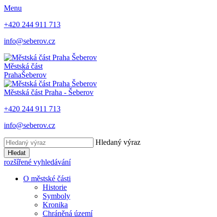
Menu
+420 244 911 713
info@seberov.cz
Městská část
Praha
Šeberov
Městská část Praha -
Šeberov
+420 244 911 713
info@seberov.cz
Hledaný výraz
Hledat
rozšířené vyhledávání
O městské části
Historie
Symboly
Kronika
Chráněná území