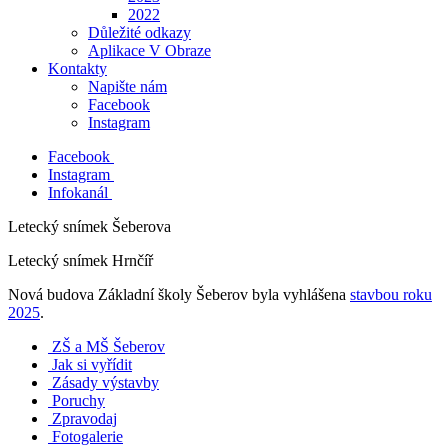
2022
Důležité odkazy
Aplikace V Obraze
Kontakty
Napište nám
Facebook
Instagram
Facebook
Instagram
Infokanál
Letecký snímek Šeberova
Letecký snímek Hrnčíř
Nová budova Základní školy Šeberov byla vyhlášena
stavbou roku
2025
.
ZŠ a MŠ Šeberov
Jak si vyřídit
Zásady výstavby
Poruchy
Zpravodaj
Fotogalerie