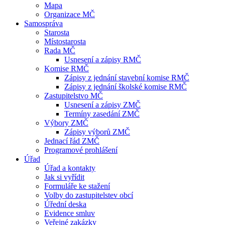
Mapa
Organizace MČ
Samospráva
Starosta
Místostarosta
Rada MČ
Usnesení a zápisy RMČ
Komise RMČ
Zápisy z jednání stavební komise RMČ
Zápisy z jednání školské komise RMČ
Zastupitelstvo MČ
Usnesení a zápisy ZMČ
Termíny zasedání ZMČ
Výbory ZMČ
Zápisy výborů ZMČ
Jednací řád ZMČ
Programové prohlášení
Úřad
Úřad a kontakty
Jak si vyřídit
Formuláře ke stažení
Volby do zastupitelstev obcí
Úřední deska
Evidence smluv
Veřejné zakázky