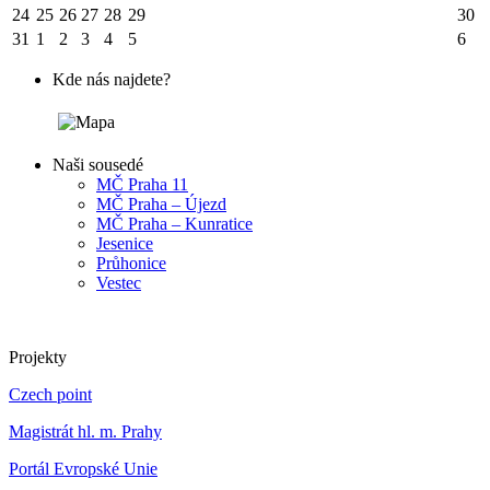
24
25
26
27
28
29
30
31
1
2
3
4
5
6
Kde nás najdete?
Naši sousedé
MČ Praha 11
MČ Praha – Újezd
MČ Praha – Kunratice
Jesenice
Průhonice
Vestec
Projekty
Czech point
Magistrát hl. m. Prahy
Portál Evropské Unie