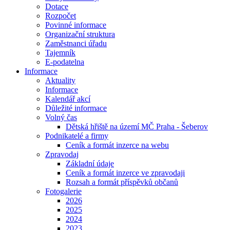
Dotace
Rozpočet
Povinné informace
Organizační struktura
Zaměstnanci úřadu
Tajemník
E-podatelna
Informace
Aktuality
Informace
Kalendář akcí
Důležité informace
Volný čas
Dětská hřiště na území MČ Praha - Šeberov
Podnikatelé a firmy
Ceník a formát inzerce na webu
Zpravodaj
Základní údaje
Ceník a formát inzerce ve zpravodaji
Rozsah a formát příspěvků občanů
Fotogalerie
2026
2025
2024
2023