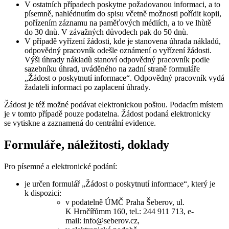
V ostatních případech poskytne požadovanou informaci, a to
písemně, nahlédnutím do spisu včetně možnosti pořídit kopii,
pořízením záznamu na paměťových médiích, a to ve lhùtě
do 30 dnù. V závažných důvodech pak do 50 dnù.
V případě vyřízení žádosti, kde je stanovena úhrada nákladů,
odpovědný pracovník odešle oznámení o vyřízení žádosti.
Výši úhrady nákladù stanoví odpovědný pracovník podle
sazebníku úhrad, uváděného na zadní straně formuláře
„Žádost o poskytnutí informace“. Odpovědný pracovník vydá
žadateli informaci po zaplacení úhrady.
Žádost je též možné podávat elektronickou poštou. Podacím místem
je v tomto případě pouze podatelna. Žádost podaná elektronicky
se vytiskne a zaznamená do centrální evidence.
Formuláře, náležitosti, doklady
Pro písemné a elektronické podání:
je určen formulář „Žádost o poskytnutí informace“, který je
k dispozici:
v podatelně ÚMČ Praha Šeberov, ul.
K Hrnčířůmm 160, tel.: 244 911 713, e-
mail: info@seberov.cz,