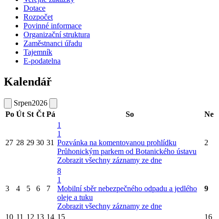
Dotace
Rozpočet
Povinné informace
Organizační struktura
Zaměstnanci úřadu
Tajemník
E-podatelna
Kalendář
Srpen
2026
Po
Út
St
Čt
Pá
So
Ne
1
1
27
28
29
30
31
Pozvánka na komentovanou prohlídku
2
Průhonickým parkem od Botanického ústavu
Zobrazit všechny záznamy ze dne
8
1
3
4
5
6
7
Mobilní sběr nebezpečného odpadu a jedlého
9
oleje a tuku
Zobrazit všechny záznamy ze dne
10
11
12
13
14
15
16