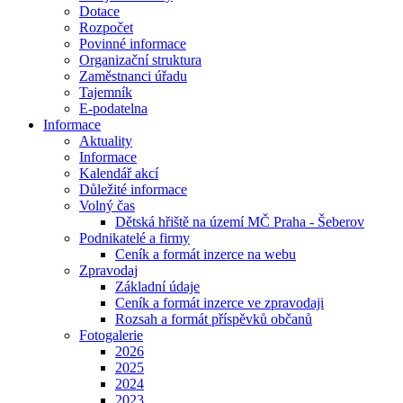
Dotace
Rozpočet
Povinné informace
Organizační struktura
Zaměstnanci úřadu
Tajemník
E-podatelna
Informace
Aktuality
Informace
Kalendář akcí
Důležité informace
Volný čas
Dětská hřiště na území MČ Praha - Šeberov
Podnikatelé a firmy
Ceník a formát inzerce na webu
Zpravodaj
Základní údaje
Ceník a formát inzerce ve zpravodaji
Rozsah a formát příspěvků občanů
Fotogalerie
2026
2025
2024
2023