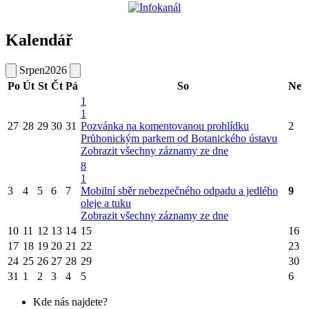
Kalendář
Srpen
2026
Po
Út
St
Čt
Pá
So
Ne
1
1
27
28
29
30
31
Pozvánka na komentovanou prohlídku
2
Průhonickým parkem od Botanického ústavu
Zobrazit všechny záznamy ze dne
8
1
3
4
5
6
7
Mobilní sběr nebezpečného odpadu a jedlého
9
oleje a tuku
Zobrazit všechny záznamy ze dne
10
11
12
13
14
15
16
17
18
19
20
21
22
23
24
25
26
27
28
29
30
31
1
2
3
4
5
6
Kde nás najdete?