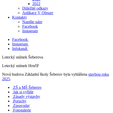
2022
Důležité odkazy
Aplikace V Obraze
Kontakty
Napište nám
Facebook
Instagram
Facebook
Instagram
Infokanál
Letecký snímek Šeberova
Letecký snímek Hrnčíř
Nová budova Základní školy Šeberov byla vyhlášena
stavbou roku
2025
.
ZŠ a MŠ Šeberov
Jak si vyřídit
Zásady výstavby
Poruchy
Zpravodaj
Fotogalerie