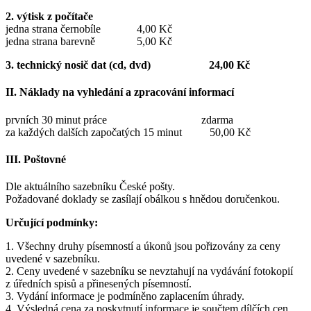
2. výtisk z počítače
jedna strana černobíle 4,00 Kč
jedna strana barevně 5,00 Kč
3. technický nosič dat (cd, dvd)
24,00 Kč
II. Náklady na vyhledání a zpracování informací
prvních 30 minut práce zdarma
za každých dalších započatých 15 minut 50,00 Kč
III. Poštovné
Dle aktuálního sazebníku České pošty.
Požadované doklady se zasílají obálkou s hnědou doručenkou.
Určující podmínky:
1. Všechny druhy písemností a úkonů jsou pořizovány za ceny
uvedené v sazebníku.
2. Ceny uvedené v sazebníku se nevztahují na vydávání fotokopií
z úředních spisů a přinesených písemností.
3. Vydání informace je podmíněno zaplacením úhrady.
4. Výsledná cena za poskytnutí informace je součtem dílčích cen