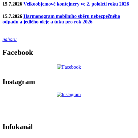
15.7.2026
Velkoobjemové kontejnery ve 2. pololetí roku 2026
15.7.2026
Harmonogram mobilního sběru nebezpečného
odpadu a jedlého oleje a tuku pro rok 2026
nahoru
Facebook
Instagram
Infokanál