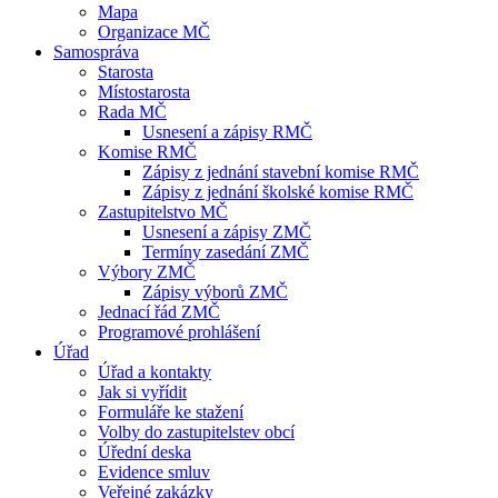
Mapa
Organizace MČ
Samospráva
Starosta
Místostarosta
Rada MČ
Usnesení a zápisy RMČ
Komise RMČ
Zápisy z jednání stavební komise RMČ
Zápisy z jednání školské komise RMČ
Zastupitelstvo MČ
Usnesení a zápisy ZMČ
Termíny zasedání ZMČ
Výbory ZMČ
Zápisy výborů ZMČ
Jednací řád ZMČ
Programové prohlášení
Úřad
Úřad a kontakty
Jak si vyřídit
Formuláře ke stažení
Volby do zastupitelstev obcí
Úřední deska
Evidence smluv
Veřejné zakázky