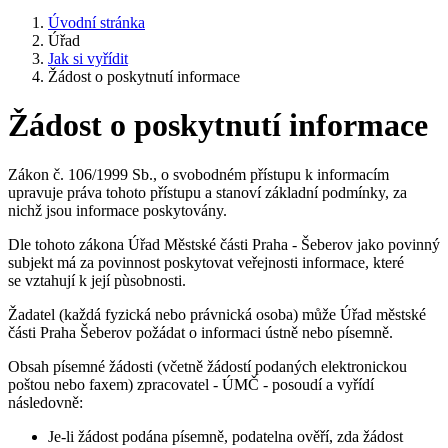
Úvodní stránka
Úřad
Jak si vyřídit
Žádost o poskytnutí informace
Žádost o poskytnutí informace
Zákon č. 106/1999 Sb., o svobodném přístupu k informacím
upravuje práva tohoto přístupu a stanoví základní podmínky, za
nichž jsou informace poskytovány.
Dle tohoto zákona Úřad Městské části Praha - Šeberov jako povinný
subjekt má za povinnost poskytovat veřejnosti informace, které
se vztahují k její pùsobnosti.
Žadatel (každá fyzická nebo právnická osoba) může Úřad městské
části Praha Šeberov požádat o informaci ústně nebo písemně.
Obsah písemné žádosti (včetně žádostí podaných elektronickou
poštou nebo faxem) zpracovatel - ÚMČ - posoudí a vyřídí
následovně:
Je-li žádost podána písemně, podatelna ověří, zda žádost