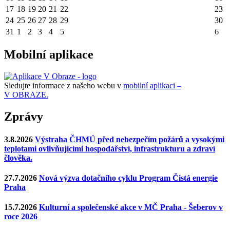
17
18
19
20
21
22
23
24
25
26
27
28
29
30
31
1
2
3
4
5
6
Mobilní aplikace
Sledujte informace z našeho webu v
mobilní aplikaci –
V OBRAZE.
Zprávy
3.8.2026
Výstraha ČHMÚ před nebezpečím požárů a vysokými
teplotami ovlivňujícími hospodářství, infrastrukturu a zdraví
člověka.
27.7.2026
Nová výzva dotačního cyklu Program Čistá energie
Praha
15.7.2026
Kulturní a společenské akce v MČ Praha - Šeberov v
roce 2026