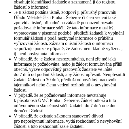
obsahuje identifikaci žadatele a zaznamená ji do registru
žádostí o informaci.
Je-li žádost podána ústně, zodpoví ji příslušný pracovník
Úřadu Městské části Praha - Šeberov či člen vedení také
zpravidla ústně, případně na základě posouzení rozsahu
požadované informace sdělí, že tato informace musí být
vypracována v písemné podobě, předloží žadateli k vyplnění
formulář žádosti a podá nezbytné informace o prùběhu
vyřizování žádosti. Záznam o ústní žádosti o informaci
se pořizuje pouze v případě, že žádost není kladně vyřízena,
tj. není poskytnuta informace.
V případě, že je žádost nesrozumitelná, není zřejmé jaká
informace je požadována, nebo je žádost formulována příliš
obecná, vyzve odpovědný pracovník žadatele ve lhùtě
do 7 dnù od podání žádosti, aby žádost upřesnil. Neupřesní-li
žadatel žádost do 30 dnù, předloží odpovědný pracovník
tajemníkovi nebo členu vedení rozhodnutí o nevyhovění
žádosti.
V případě, že se požadovaná informace nevztahuje
k působnosti ÚMČ Praha - Šeberov, žádost odloží a tuto
odůvodněnou skutečnost sdělí žadateli do 7 dnů ode dne
doručení žádosti.
V případě, že existuje zákonem stanovený důvod
pro neposkytnutí informace, vydá rozhodnutí o nevyhovění
žádosti a toto rozhodnutí zašle žadateli.