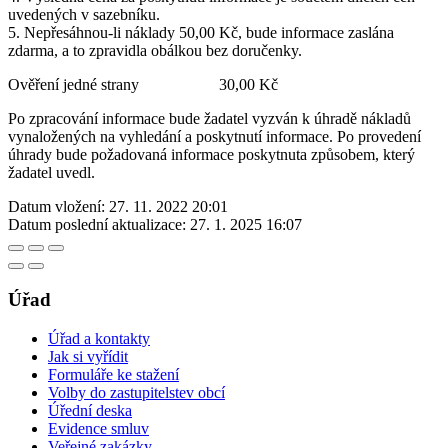
uvedených v sazebníku.
5. Nepřesáhnou-li náklady 50,00 Kč, bude informace zaslána
zdarma, a to zpravidla obálkou bez doručenky.
Ověření jedné strany 30,00 Kč
Po zpracování informace bude žadatel vyzván k úhradě nákladů
vynaložených na vyhledání a poskytnutí informace. Po provedení
úhrady bude požadovaná informace poskytnuta způsobem, který
žadatel uvedl.
Datum vložení:
27. 11. 2022 20:01
Datum poslední aktualizace:
27. 1. 2025 16:07
Úřad
Úřad a kontakty
Jak si vyřídit
Formuláře ke stažení
Volby do zastupitelstev obcí
Úřední deska
Evidence smluv
Veřejné zakázky