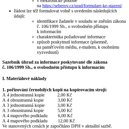
v elektronické podobě
na
https://seberov.cz/urad/formulare-ke-stazeni/
žádost lze též formulovat volně s uvedením následujících
údajů:
identifikace žadatele v souladu se zněním zákona
č. 106/1999 Sb., o svobodném přístupu
k informacím
charakteristika požadované informace
způsob poskytnutí informace (písemně,
na paměťovém médiu, e-mailem, k osobnímu
vyzvednutí)
Sazebník úhrad za informace poskytované dle zákona
č. 106/1999 Sb., o svobodném přístupu k informacím
I. Materiálové náklady
1. pořizování černobílých kopií na kopírovacím stroji:
A 4 jednostranná kopie 2,00 Kč
A 4 oboustranná kopie 3,00 Kč
A 3 jednostranná kopie 3,00 Kč
A 3 oboustranná kopie 5,00 Kč
A 4 mapového podkladu 6,00 Kč
A 4 mapového podkladu 12,00 Kč
Ve stanovených cenách je započítáno DPH v aktuální sazbě.