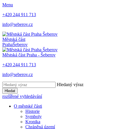
Menu
+420 244 911 713
info@seberov.cz
Městská část
Praha
Šeberov
Městská část Praha -
Šeberov
+420 244 911 713
info@seberov.cz
Hledaný výraz
Hledat
rozšířené vyhledávání
O městské části
Historie
Symboly
Kronika
Chráněná území