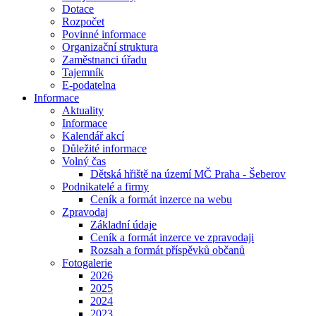
Dotace
Rozpočet
Povinné informace
Organizační struktura
Zaměstnanci úřadu
Tajemník
E-podatelna
Informace
Aktuality
Informace
Kalendář akcí
Důležité informace
Volný čas
Dětská hřiště na území MČ Praha - Šeberov
Podnikatelé a firmy
Ceník a formát inzerce na webu
Zpravodaj
Základní údaje
Ceník a formát inzerce ve zpravodaji
Rozsah a formát příspěvků občanů
Fotogalerie
2026
2025
2024
2023