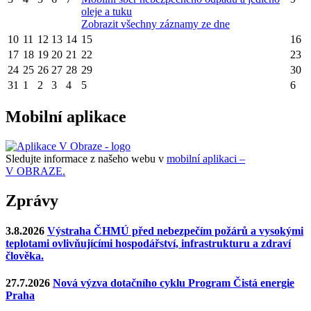
oleje a tuku
Zobrazit všechny záznamy ze dne
10
11
12
13
14
15
16
17
18
19
20
21
22
23
24
25
26
27
28
29
30
31
1
2
3
4
5
6
Mobilní aplikace
Sledujte informace z našeho webu v
mobilní aplikaci –
V OBRAZE.
Zprávy
3.8.2026
Výstraha ČHMÚ před nebezpečím požárů a vysokými
teplotami ovlivňujícími hospodářství, infrastrukturu a zdraví
člověka.
27.7.2026
Nová výzva dotačního cyklu Program Čistá energie
Praha