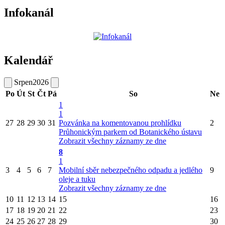
Infokanál
Kalendář
Srpen
2026
Po
Út
St
Čt
Pá
So
Ne
1
1
27
28
29
30
31
Pozvánka na komentovanou prohlídku
2
Průhonickým parkem od Botanického ústavu
Zobrazit všechny záznamy ze dne
8
1
3
4
5
6
7
Mobilní sběr nebezpečného odpadu a jedlého
9
oleje a tuku
Zobrazit všechny záznamy ze dne
10
11
12
13
14
15
16
17
18
19
20
21
22
23
24
25
26
27
28
29
30