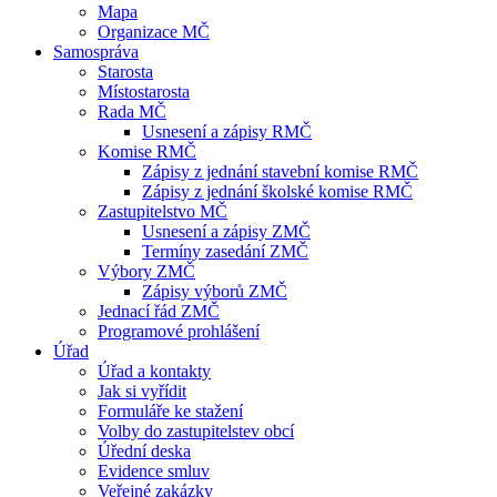
Mapa
Organizace MČ
Samospráva
Starosta
Místostarosta
Rada MČ
Usnesení a zápisy RMČ
Komise RMČ
Zápisy z jednání stavební komise RMČ
Zápisy z jednání školské komise RMČ
Zastupitelstvo MČ
Usnesení a zápisy ZMČ
Termíny zasedání ZMČ
Výbory ZMČ
Zápisy výborů ZMČ
Jednací řád ZMČ
Programové prohlášení
Úřad
Úřad a kontakty
Jak si vyřídit
Formuláře ke stažení
Volby do zastupitelstev obcí
Úřední deska
Evidence smluv
Veřejné zakázky