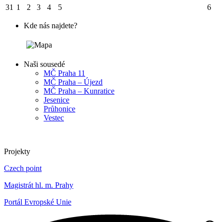
31
1
2
3
4
5
6
Kde nás najdete?
Naši sousedé
MČ Praha 11
MČ Praha – Újezd
MČ Praha – Kunratice
Jesenice
Průhonice
Vestec
Projekty
Czech point
Magistrát hl. m. Prahy
Portál Evropské Unie