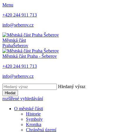
Menu
+420 244 911 713
info@seberov.cz
Městská část
Praha
Šeberov
Městská část Praha -
Šeberov
+420 244 911 713
info@seberov.cz
Hledaný výraz
Hledat
rozšířené vyhledávání
O městské části
Historie
Symboly
Kronika
Chráněná území