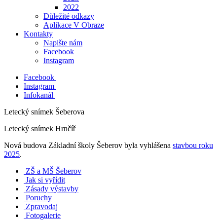
2022
Důležité odkazy
Aplikace V Obraze
Kontakty
Napište nám
Facebook
Instagram
Facebook
Instagram
Infokanál
Letecký snímek Šeberova
Letecký snímek Hrnčíř
Nová budova Základní školy Šeberov byla vyhlášena
stavbou roku
2025
.
ZŠ a MŠ Šeberov
Jak si vyřídit
Zásady výstavby
Poruchy
Zpravodaj
Fotogalerie