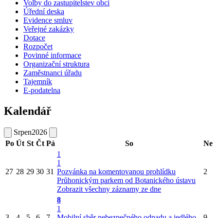
Volby do zastupitelstev obcí
Úřední deska
Evidence smluv
Veřejné zakázky
Dotace
Rozpočet
Povinné informace
Organizační struktura
Zaměstnanci úřadu
Tajemník
E-podatelna
Kalendář
Srpen
2026
Po
Út
St
Čt
Pá
So
Ne
1
1
27
28
29
30
31
Pozvánka na komentovanou prohlídku
2
Průhonickým parkem od Botanického ústavu
Zobrazit všechny záznamy ze dne
8
1
3
4
5
6
7
Mobilní sběr nebezpečného odpadu a jedlého
9