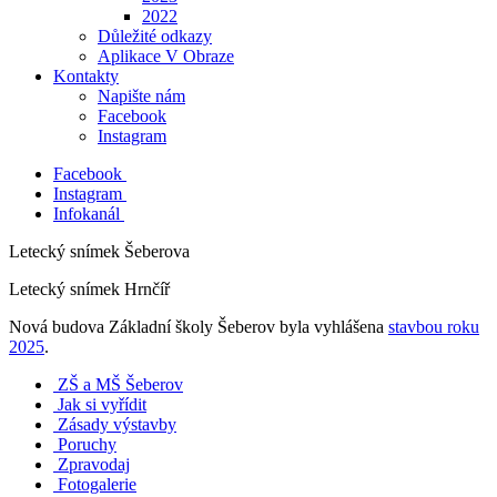
2022
Důležité odkazy
Aplikace V Obraze
Kontakty
Napište nám
Facebook
Instagram
Facebook
Instagram
Infokanál
Letecký snímek Šeberova
Letecký snímek Hrnčíř
Nová budova Základní školy Šeberov byla vyhlášena
stavbou roku
2025
.
ZŠ a MŠ Šeberov
Jak si vyřídit
Zásady výstavby
Poruchy
Zpravodaj
Fotogalerie