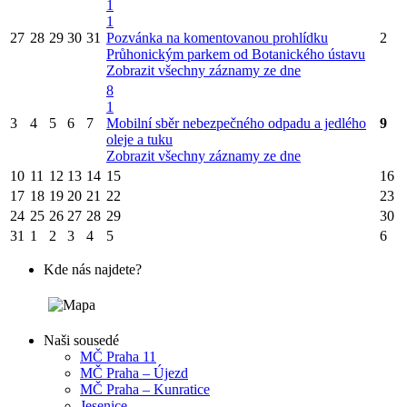
1
1
27
28
29
30
31
Pozvánka na komentovanou prohlídku
2
Průhonickým parkem od Botanického ústavu
Zobrazit všechny záznamy ze dne
8
1
3
4
5
6
7
Mobilní sběr nebezpečného odpadu a jedlého
9
oleje a tuku
Zobrazit všechny záznamy ze dne
10
11
12
13
14
15
16
17
18
19
20
21
22
23
24
25
26
27
28
29
30
31
1
2
3
4
5
6
Kde nás najdete?
Naši sousedé
MČ Praha 11
MČ Praha – Újezd
MČ Praha – Kunratice
Jesenice