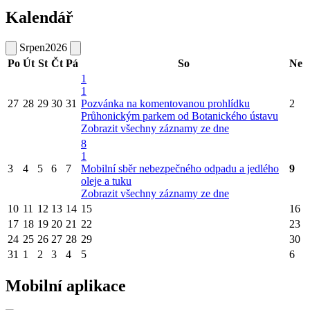
Kalendář
Srpen
2026
Po
Út
St
Čt
Pá
So
Ne
1
1
27
28
29
30
31
Pozvánka na komentovanou prohlídku
2
Průhonickým parkem od Botanického ústavu
Zobrazit všechny záznamy ze dne
8
1
3
4
5
6
7
Mobilní sběr nebezpečného odpadu a jedlého
9
oleje a tuku
Zobrazit všechny záznamy ze dne
10
11
12
13
14
15
16
17
18
19
20
21
22
23
24
25
26
27
28
29
30
31
1
2
3
4
5
6
Mobilní aplikace