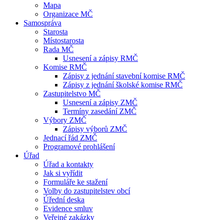
Mapa
Organizace MČ
Samospráva
Starosta
Místostarosta
Rada MČ
Usnesení a zápisy RMČ
Komise RMČ
Zápisy z jednání stavební komise RMČ
Zápisy z jednání školské komise RMČ
Zastupitelstvo MČ
Usnesení a zápisy ZMČ
Termíny zasedání ZMČ
Výbory ZMČ
Zápisy výborů ZMČ
Jednací řád ZMČ
Programové prohlášení
Úřad
Úřad a kontakty
Jak si vyřídit
Formuláře ke stažení
Volby do zastupitelstev obcí
Úřední deska
Evidence smluv
Veřejné zakázky