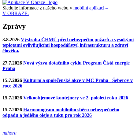
Sledujte informace z našeho webu v
mobilní aplikaci –
V OBRAZE.
Zprávy
3.8.2026
Výstraha ČHMÚ před nebezpečím požárů a vysokými
teplotami ovlivňujícími hospodářství, infrastrukturu a zdraví
člověka.
27.7.2026
Nová výzva dotačního cyklu Program Čistá energie
Praha
15.7.2026
Kulturní a společenské akce v MČ Praha - Šeberov v
roce 2026
15.7.2026
Velkoobjemové kontejnery ve 2. pololetí roku 2026
15.7.2026
Harmonogram mobilního sběru nebezpečného
odpadu a jedlého oleje a tuku pro rok 2026
nahoru