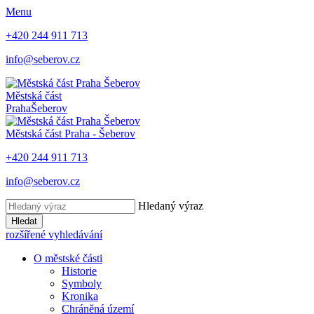
Menu
+420 244 911 713
info@seberov.cz
Městská část
Praha
Šeberov
Městská část Praha -
Šeberov
+420 244 911 713
info@seberov.cz
Hledaný výraz
Hledat
rozšířené vyhledávání
O městské části
Historie
Symboly
Kronika
Chráněná území