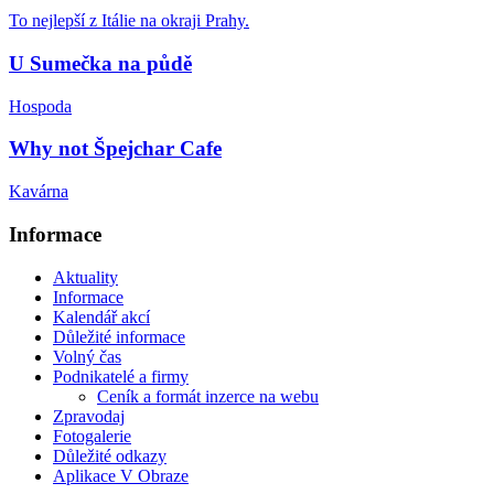
To nejlepší z Itálie na okraji Prahy.
U Sumečka na půdě
Hospoda
Why not Špejchar Cafe
Kavárna
Informace
Aktuality
Informace
Kalendář akcí
Důležité informace
Volný čas
Podnikatelé a firmy
Ceník a formát inzerce na webu
Zpravodaj
Fotogalerie
Důležité odkazy
Aplikace V Obraze