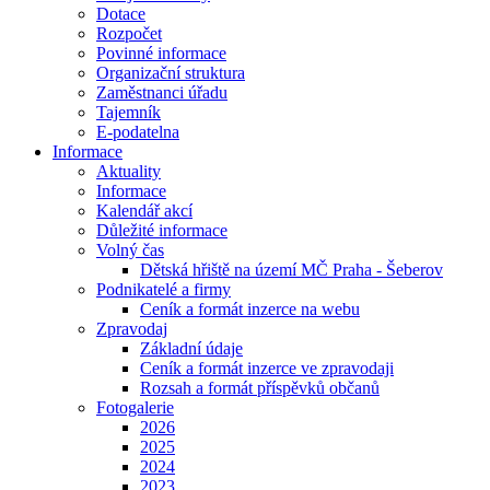
Dotace
Rozpočet
Povinné informace
Organizační struktura
Zaměstnanci úřadu
Tajemník
E-podatelna
Informace
Aktuality
Informace
Kalendář akcí
Důležité informace
Volný čas
Dětská hřiště na území MČ Praha - Šeberov
Podnikatelé a firmy
Ceník a formát inzerce na webu
Zpravodaj
Základní údaje
Ceník a formát inzerce ve zpravodaji
Rozsah a formát příspěvků občanů
Fotogalerie
2026
2025
2024
2023