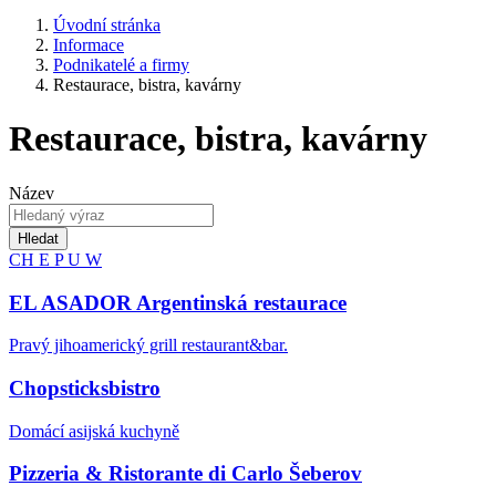
Úvodní stránka
Informace
Podnikatelé a firmy
Restaurace, bistra, kavárny
Restaurace, bistra, kavárny
Název
Hledat
CH
E
P
U
W
EL ASADOR Argentinská restaurace
Pravý jihoamerický grill restaurant&bar.
Chopsticksbistro
Domácí asijská kuchyně
Pizzeria & Ristorante di Carlo Šeberov