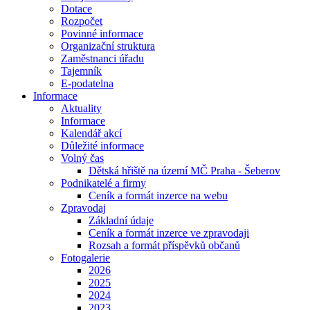
Dotace
Rozpočet
Povinné informace
Organizační struktura
Zaměstnanci úřadu
Tajemník
E-podatelna
Informace
Aktuality
Informace
Kalendář akcí
Důležité informace
Volný čas
Dětská hřiště na území MČ Praha - Šeberov
Podnikatelé a firmy
Ceník a formát inzerce na webu
Zpravodaj
Základní údaje
Ceník a formát inzerce ve zpravodaji
Rozsah a formát příspěvků občanů
Fotogalerie
2026
2025
2024
2023