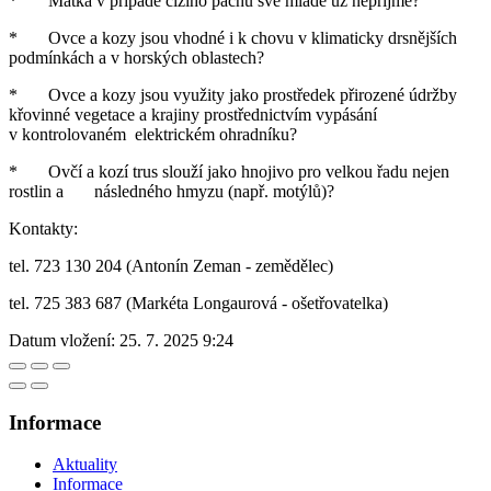
* Matka v případě cizího pachu své mládě už nepřijme?
* Ovce a kozy jsou vhodné i k chovu v klimaticky drsnějších
podmínkách a v horských oblastech?
* Ovce a kozy jsou využity jako prostředek přirozené údržby
křovinné vegetace a krajiny prostřednictvím vypásání
v kontrolovaném elektrickém ohradníku?
* Ovčí a kozí trus slouží jako hnojivo pro velkou řadu nejen
rostlin a následného hmyzu (např. motýlů)?
Kontakty:
tel. 723 130 204 (Antonín Zeman - zemědělec)
tel. 725 383 687 (Markéta Longaurová - ošetřovatelka)
Datum vložení:
25. 7. 2025 9:24
Informace
Aktuality
Informace