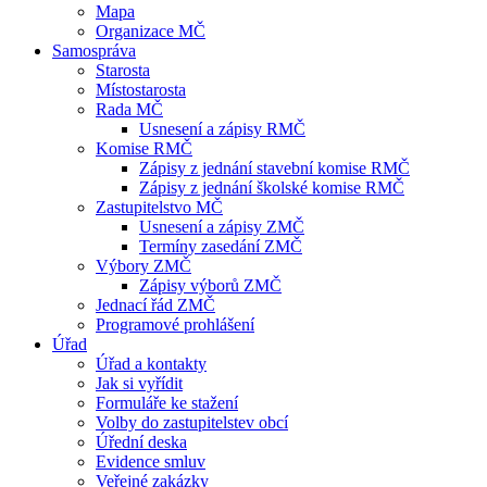
Mapa
Organizace MČ
Samospráva
Starosta
Místostarosta
Rada MČ
Usnesení a zápisy RMČ
Komise RMČ
Zápisy z jednání stavební komise RMČ
Zápisy z jednání školské komise RMČ
Zastupitelstvo MČ
Usnesení a zápisy ZMČ
Termíny zasedání ZMČ
Výbory ZMČ
Zápisy výborů ZMČ
Jednací řád ZMČ
Programové prohlášení
Úřad
Úřad a kontakty
Jak si vyřídit
Formuláře ke stažení
Volby do zastupitelstev obcí
Úřední deska
Evidence smluv
Veřejné zakázky