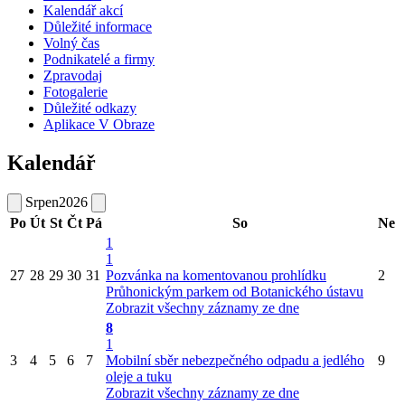
Kalendář akcí
Důležité informace
Volný čas
Podnikatelé a firmy
Zpravodaj
Fotogalerie
Důležité odkazy
Aplikace V Obraze
Kalendář
Srpen
2026
Po
Út
St
Čt
Pá
So
Ne
1
1
27
28
29
30
31
Pozvánka na komentovanou prohlídku
2
Průhonickým parkem od Botanického ústavu
Zobrazit všechny záznamy ze dne
8
1
3
4
5
6
7
Mobilní sběr nebezpečného odpadu a jedlého
9
oleje a tuku
Zobrazit všechny záznamy ze dne