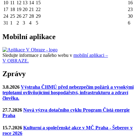
10
11
12
13
14
15
16
17
18
19
20
21
22
23
24
25
26
27
28
29
30
31
1
2
3
4
5
6
Mobilní aplikace
Sledujte informace z našeho webu v
mobilní aplikaci –
V OBRAZE.
Zprávy
3.8.2026
Výstraha ČHMÚ před nebezpečím požárů a vysokými
teplotami ovlivňujícími hospodářství, infrastrukturu a zdraví
člověka.
27.7.2026
Nová výzva dotačního cyklu Program Čistá energie
Praha
15.7.2026
Kulturní a společenské akce v MČ Praha - Šeberov v
roce 2026