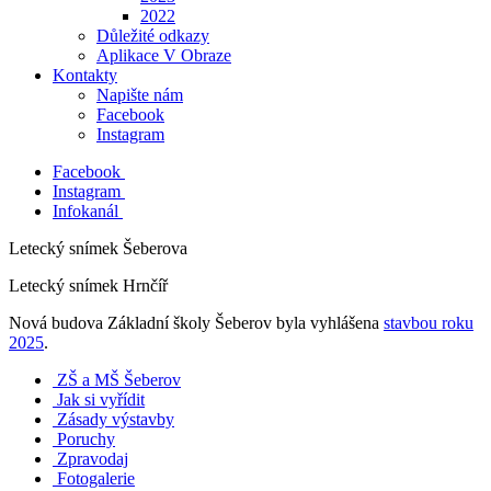
2022
Důležité odkazy
Aplikace V Obraze
Kontakty
Napište nám
Facebook
Instagram
Facebook
Instagram
Infokanál
Letecký snímek Šeberova
Letecký snímek Hrnčíř
Nová budova Základní školy Šeberov byla vyhlášena
stavbou roku
2025
.
ZŠ a MŠ Šeberov
Jak si vyřídit
Zásady výstavby
Poruchy
Zpravodaj
Fotogalerie