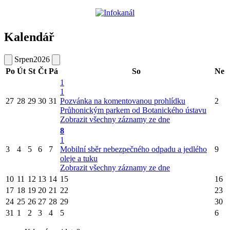
Kalendář
Srpen
2026
Po
Út
St
Čt
Pá
So
Ne
1
1
27
28
29
30
31
Pozvánka na komentovanou prohlídku
2
Průhonickým parkem od Botanického ústavu
Zobrazit všechny záznamy ze dne
8
1
3
4
5
6
7
Mobilní sběr nebezpečného odpadu a jedlého
9
oleje a tuku
Zobrazit všechny záznamy ze dne
10
11
12
13
14
15
16
17
18
19
20
21
22
23
24
25
26
27
28
29
30
31
1
2
3
4
5
6