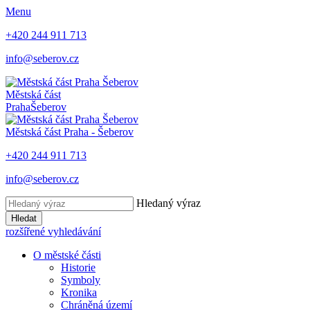
Menu
+420 244 911 713
info@seberov.cz
Městská část
Praha
Šeberov
Městská část Praha -
Šeberov
+420 244 911 713
info@seberov.cz
Hledaný výraz
Hledat
rozšířené vyhledávání
O městské části
Historie
Symboly
Kronika
Chráněná území