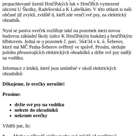
propachtované území Hrnčířských luk v Hrnčířích vymezené
ulicemi U Školky, Radešovská a K Labeškám. V této oblasti si naši
občané již zvykli, zvláště ti, kteří zde venčí své psy, na elektrický
ohradník.
Nyní se pastva oveček rozšiřuje také na pozemek mezi novou
budovou základní školy (ulice K Hrnčířským loukám) a hrnčířským
hřbitovem. Jedná se o pozemek č. parc. 564/34 v k. ú. Šeberov,
který má MČ Praha-Šeberov svěřený ve správě. Prosím, sledujte
polohu přesouvajících elektrických ohradníků a držte své psy raději
na vodítku.
Informace z letáků, které jsou umístěné v okolí elektrických
ohradníků:
Děkujeme, že ovečky nerušíte!
Prosíme:
držte své psy na vodítku
nelezte do ohradníků
nekrmte ovečky
Věděli jste, že: