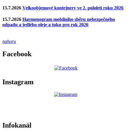
15.7.2026
Velkoobjemové kontejnery ve 2. pololetí roku 2026
15.7.2026
Harmonogram mobilního sběru nebezpečného
odpadu a jedlého oleje a tuku pro rok 2026
nahoru
Facebook
Instagram
Infokanál