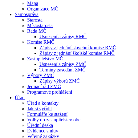
Mapa
Organizace MČ
Samospráva
Starosta
Místostarosta
Rada MČ
Usnesení a zápisy RMČ
Komise RMČ
Zápisy z jednání stavební komise RMČ
Zápisy z jednání školské komise RMČ
Zastupitelstvo MČ
Usnesení a zápisy ZMČ
Termíny zasedání ZMČ
Výbory ZMČ
Zápisy výborů ZMČ
Jednací řád ZMČ
Programové prohlášení
Úřad
Úřad a kontakty
Jak si vyřídit
Formuláře ke stažení
Volby do zastupitelstev obcí
Úřední deska
Evidence smluv
Veřejné zakázky