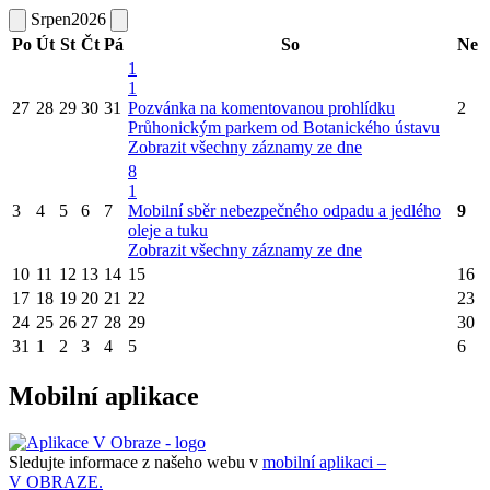
Srpen
2026
Po
Út
St
Čt
Pá
So
Ne
1
1
27
28
29
30
31
Pozvánka na komentovanou prohlídku
2
Průhonickým parkem od Botanického ústavu
Zobrazit všechny záznamy ze dne
8
1
3
4
5
6
7
Mobilní sběr nebezpečného odpadu a jedlého
9
oleje a tuku
Zobrazit všechny záznamy ze dne
10
11
12
13
14
15
16
17
18
19
20
21
22
23
24
25
26
27
28
29
30
31
1
2
3
4
5
6
Mobilní aplikace
Sledujte informace z našeho webu v
mobilní aplikaci –
V OBRAZE.