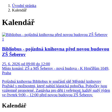
Úvodní stránka
Kalendář
Kalendář
Bibliobus - pojízdná knihovna před novou budovou
ZŠ Šeberov
25. 6. 2026 od 09:00 do 12:00
Místo konání:
ZŠ a MŠ Šeberov - nová budova - K Hrnčířům 1049,
Praha
Pojízdná knihovna Bibliobus je součástí sítě Městské knihovny
Pražské s možnostmi, které nabízí klasická pobočka. Pobočky jsou
vzájemně propojené. Zastávka pro děti i veřejnost: každý sudý týden
ve čtvrtek 9:00 – 12:00 před novou budovou ZŠ Šeberov.
Kalendář