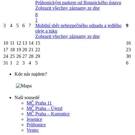
Průhonickým parkem od Botanického ústavu
Zobrazit všechny záznamy ze dne
8
1
3
4
5
6
7
Mobilní sběr nebezpečného odpadu a jedlého
9
oleje a tuku
Zobrazit všechny záznamy ze dne
10
11
12
13
14
15
16
17
18
19
20
21
22
23
24
25
26
27
28
29
30
31
1
2
3
4
5
6
Kde nás najdete?
Naši sousedé
MČ Praha 11
MČ Praha – Újezd
MČ Praha – Kunratice
Jesenice
Průhonice
Vestec