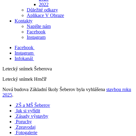
2022
Důležité odkazy
Aplikace V Obraze
Kontakty
Napište nám
Facebook
Instagram
Facebook
Instagram
Infokanál
Letecký snímek Šeberova
Letecký snímek Hrnčíř
Nová budova Základní školy Šeberov byla vyhlášena
stavbou roku
2025
.
ZŠ a MŠ Šeberov
Jak si vyřídit
Zásady výstavby
Poruchy
Zpravodaj
Fotogalerie