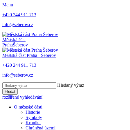
Menu
+420 244 911 713
info@seberov.cz
Městská část
Praha
Šeberov
Městská část Praha -
Šeberov
+420 244 911 713
info@seberov.cz
Hledaný výraz
Hledat
rozšířené vyhledávání
O městské části
Historie
Symboly
Kronika
Chráněná území