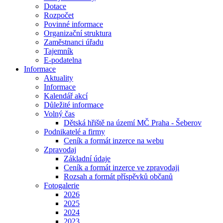
Dotace
Rozpočet
Povinné informace
Organizační struktura
Zaměstnanci úřadu
Tajemník
E-podatelna
Informace
Aktuality
Informace
Kalendář akcí
Důležité informace
Volný čas
Dětská hřiště na území MČ Praha - Šeberov
Podnikatelé a firmy
Ceník a formát inzerce na webu
Zpravodaj
Základní údaje
Ceník a formát inzerce ve zpravodaji
Rozsah a formát příspěvků občanů
Fotogalerie
2026
2025
2024
2023