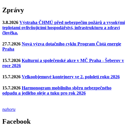
Zprávy
3.8.2026
Výstraha ČHMÚ před nebezpečím požárů a vysokými
teplotami ovlivňujícími hospodářství, infrastrukturu a zdraví
člověka.
27.7.2026
Nová výzva dotačního cyklu Program Čistá energie
Praha
15.7.2026
Kulturní a společenské akce v MČ Praha - Šeberov v
roce 2026
15.7.2026
Velkoobjemové kontejnery ve 2. pololetí roku 2026
15.7.2026
Harmonogram mobilního sběru nebezpečného
odpadu a jedlého oleje a tuku pro rok 2026
nahoru
Facebook