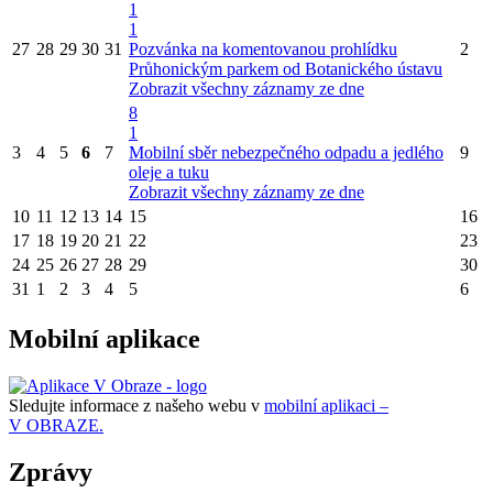
1
1
27
28
29
30
31
Pozvánka na komentovanou prohlídku
2
Průhonickým parkem od Botanického ústavu
Zobrazit všechny záznamy ze dne
8
1
3
4
5
6
7
Mobilní sběr nebezpečného odpadu a jedlého
9
oleje a tuku
Zobrazit všechny záznamy ze dne
10
11
12
13
14
15
16
17
18
19
20
21
22
23
24
25
26
27
28
29
30
31
1
2
3
4
5
6
Mobilní aplikace
Sledujte informace z našeho webu v
mobilní aplikaci –
V OBRAZE.
Zprávy