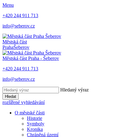
Menu
+420 244 911 713
info@seberov.cz
Městská část
Praha
Šeberov
Městská část Praha -
Šeberov
+420 244 911 713
info@seberov.cz
Hledaný výraz
Hledat
rozšířené vyhledávání
O městské části
Historie
Symboly
Kronika
Chráněná území