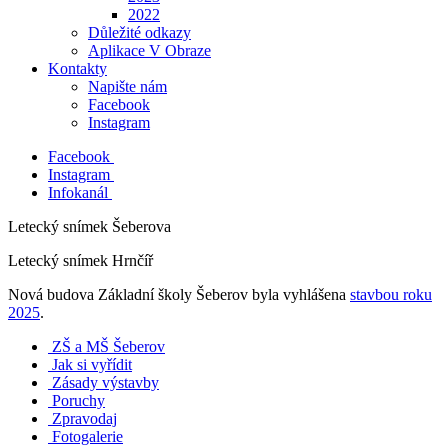
2022
Důležité odkazy
Aplikace V Obraze
Kontakty
Napište nám
Facebook
Instagram
Facebook
Instagram
Infokanál
Letecký snímek Šeberova
Letecký snímek Hrnčíř
Nová budova Základní školy Šeberov byla vyhlášena
stavbou roku
2025
.
ZŠ a MŠ Šeberov
Jak si vyřídit
Zásady výstavby
Poruchy
Zpravodaj
Fotogalerie