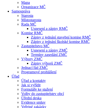
Mapa
Organizace MČ
Samospráva
Starosta
Místostarosta
Rada MČ
Usnesení a zápisy RMČ
Komise RMČ
Zápisy z jednání stavební komise RMČ
Zápisy z jednání školské komise RMČ
Zastupitelstvo MČ
Usnesení a zápisy ZMČ
Termíny zasedání ZMČ
Výbory ZMČ
Zápisy výborů ZMČ
Jednací řád ZMČ
Programové prohlášení
Úřad
Úřad a kontakty
Jak si vyřídit
Formuláře ke stažení
Volby do zastupitelstev obcí
Úřední deska
Evidence smluv
Veřejné zakázky