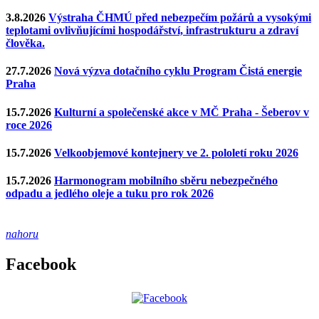
3.8.2026
Výstraha ČHMÚ před nebezpečím požárů a vysokými
teplotami ovlivňujícími hospodářství, infrastrukturu a zdraví
člověka.
27.7.2026
Nová výzva dotačního cyklu Program Čistá energie
Praha
15.7.2026
Kulturní a společenské akce v MČ Praha - Šeberov v
roce 2026
15.7.2026
Velkoobjemové kontejnery ve 2. pololetí roku 2026
15.7.2026
Harmonogram mobilního sběru nebezpečného
odpadu a jedlého oleje a tuku pro rok 2026
nahoru
Facebook