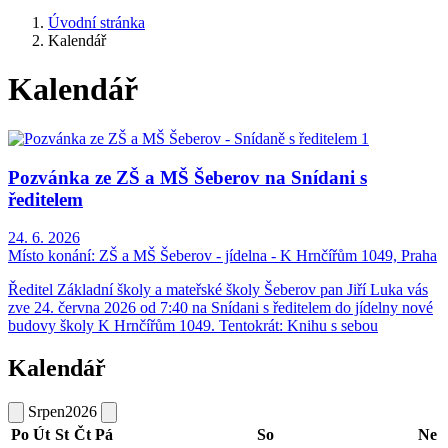
Úvodní stránka
Kalendář
Kalendář
Pozvánka ze ZŠ a MŠ Šeberov na Snídani s
ředitelem
24. 6. 2026
Místo konání:
ZŠ a MŠ Šeberov - jídelna - K Hrnčířům 1049, Praha
Ředitel Základní školy a mateřské školy Šeberov pan Jiří Luka vás
zve 24. června 2026 od 7:40 na Snídani s ředitelem do jídelny nové
budovy školy K Hrnčířům 1049. Tentokrát: Knihu s sebou
Kalendář
Srpen
2026
Po
Út
St
Čt
Pá
So
Ne