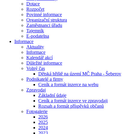
Dotace
Rozpočet
Povinné informace
Organizační struktura
Zaměstnanci úřadu
Tajemník
E-podatelna
Informace
Aktuality
Informace
Kalendář akcí
Důležité informace
Volný čas
Dětská hřiště na území MČ Praha - Šeberov
Podnikatelé a firmy
Ceník a formát inzerce na webu
Zpravodaj
Základní údaje
Ceník a formát inzerce ve zpravodaji
Rozsah a formát příspěvků občanů
Fotogalerie
2026
2025
2024
2023