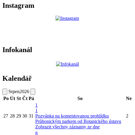
Instagram
Infokanál
Kalendář
Srpen
2026
Po
Út
St
Čt
Pá
So
Ne
1
1
27
28
29
30
31
Pozvánka na komentovanou prohlídku
2
Průhonickým parkem od Botanického ústavu
Zobrazit všechny záznamy ze dne
8