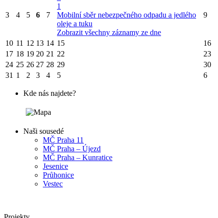
1
3
4
5
6
7
Mobilní sběr nebezpečného odpadu a jedlého
9
oleje a tuku
Zobrazit všechny záznamy ze dne
10
11
12
13
14
15
16
17
18
19
20
21
22
23
24
25
26
27
28
29
30
31
1
2
3
4
5
6
Kde nás najdete?
Naši sousedé
MČ Praha 11
MČ Praha – Újezd
MČ Praha – Kunratice
Jesenice
Průhonice
Vestec
Projekty