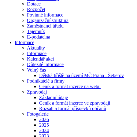
Dotace
Rozpočet
Povinné informace
Organizační struktura
Zaměstnanci úřadu
Tajemník
E-podatelna
Informace
Aktuality
Informace
Kalendář akcí
Důležité informace
Volný čas
Dětská hřiště na území MČ Praha - Šeberov
Podnikatelé a firmy
Ceník a formát inzerce na webu
Zpravodaj
Základní údaje
Ceník a formát inzerce ve zpravodaji
Rozsah a formát příspěvků občanů
Fotogalerie
2026
2025
2024
2023