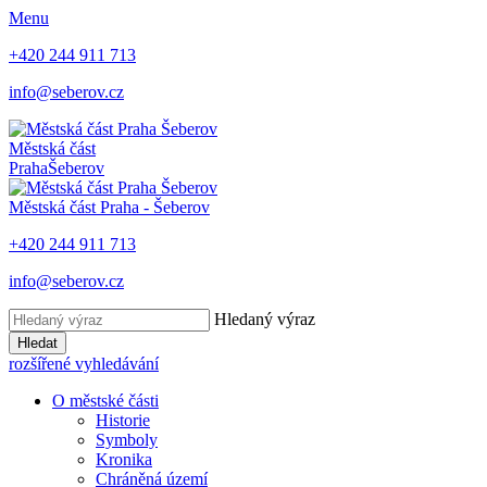
Menu
+420 244 911 713
info@seberov.cz
Městská část
Praha
Šeberov
Městská část Praha -
Šeberov
+420 244 911 713
info@seberov.cz
Hledaný výraz
Hledat
rozšířené vyhledávání
O městské části
Historie
Symboly
Kronika
Chráněná území