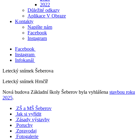
2022
Důležité odkazy
Aplikace V Obraze
Kontakty
Napište nám
Facebook
Instagram
Facebook
Instagram
Infokanál
Letecký snímek Šeberova
Letecký snímek Hrnčíř
Nová budova Základní školy Šeberov byla vyhlášena
stavbou roku
2025
.
ZŠ a MŠ Šeberov
Jak si vyřídit
Zásady výstavby
Poruchy
Zpravodaj
Fotogalerie