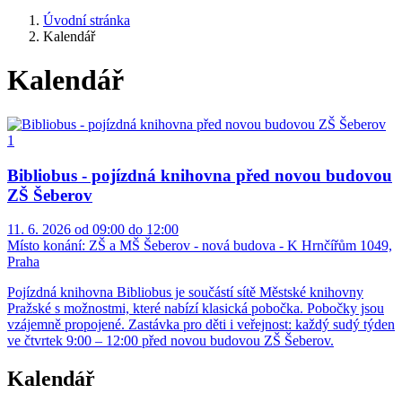
Úvodní stránka
Kalendář
Kalendář
Bibliobus - pojízdná knihovna před novou budovou
ZŠ Šeberov
11. 6. 2026 od 09:00 do 12:00
Místo konání:
ZŠ a MŠ Šeberov - nová budova - K Hrnčířům 1049,
Praha
Pojízdná knihovna Bibliobus je součástí sítě Městské knihovny
Pražské s možnostmi, které nabízí klasická pobočka. Pobočky jsou
vzájemně propojené. Zastávka pro děti i veřejnost: každý sudý týden
ve čtvrtek 9:00 – 12:00 před novou budovou ZŠ Šeberov.
Kalendář