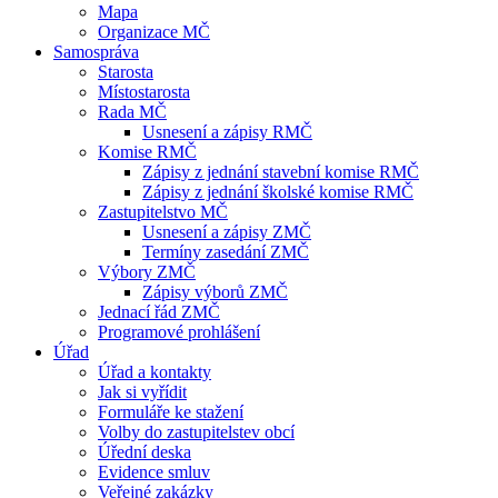
Mapa
Organizace MČ
Samospráva
Starosta
Místostarosta
Rada MČ
Usnesení a zápisy RMČ
Komise RMČ
Zápisy z jednání stavební komise RMČ
Zápisy z jednání školské komise RMČ
Zastupitelstvo MČ
Usnesení a zápisy ZMČ
Termíny zasedání ZMČ
Výbory ZMČ
Zápisy výborů ZMČ
Jednací řád ZMČ
Programové prohlášení
Úřad
Úřad a kontakty
Jak si vyřídit
Formuláře ke stažení
Volby do zastupitelstev obcí
Úřední deska
Evidence smluv
Veřejné zakázky