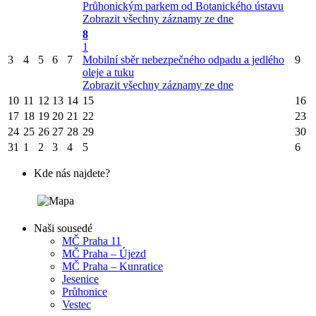
Průhonickým parkem od Botanického ústavu
Zobrazit všechny záznamy ze dne
8
1
3
4
5
6
7
Mobilní sběr nebezpečného odpadu a jedlého
9
oleje a tuku
Zobrazit všechny záznamy ze dne
10
11
12
13
14
15
16
17
18
19
20
21
22
23
24
25
26
27
28
29
30
31
1
2
3
4
5
6
Kde nás najdete?
Naši sousedé
MČ Praha 11
MČ Praha – Újezd
MČ Praha – Kunratice
Jesenice
Průhonice
Vestec