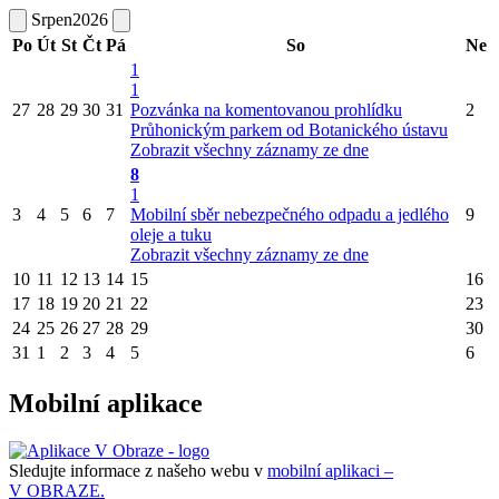
Srpen
2026
Po
Út
St
Čt
Pá
So
Ne
1
1
27
28
29
30
31
Pozvánka na komentovanou prohlídku
2
Průhonickým parkem od Botanického ústavu
Zobrazit všechny záznamy ze dne
8
1
3
4
5
6
7
Mobilní sběr nebezpečného odpadu a jedlého
9
oleje a tuku
Zobrazit všechny záznamy ze dne
10
11
12
13
14
15
16
17
18
19
20
21
22
23
24
25
26
27
28
29
30
31
1
2
3
4
5
6
Mobilní aplikace
Sledujte informace z našeho webu v
mobilní aplikaci –
V OBRAZE.