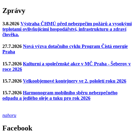
Zprávy
3.8.2026
Výstraha ČHMÚ před nebezpečím požárů a vysokými
teplotami ovlivňujícími hospodářství, infrastrukturu a zdraví
člověka.
27.7.2026
Nová výzva dotačního cyklu Program Čistá energie
Praha
15.7.2026
Kulturní a společenské akce v MČ Praha - Šeberov v
roce 2026
15.7.2026
Velkoobjemové kontejnery ve 2. pololetí roku 2026
15.7.2026
Harmonogram mobilního sběru nebezpečného
odpadu a jedlého oleje a tuku pro rok 2026
nahoru
Facebook